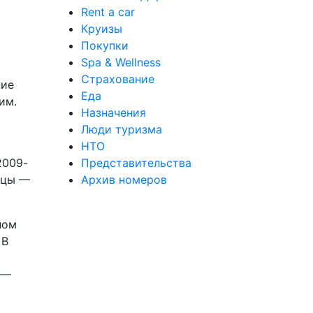
Rent a car
Круизы
Покупки
Spa & Wellness
Страхование
ние
Еда
им.
Назначения
Люди туризма
НТО
2009-
Представительства
ицы —
Архив номеров
лом
 В
 —