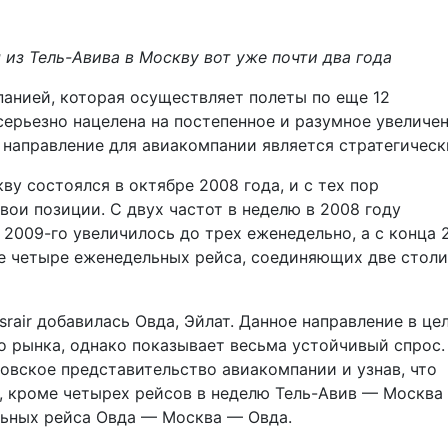
ты из Тель-Авива в Москву вот уже почти два года
анией, которая осуществляет полеты по еще 12
 серьезно нацелена на постепенное и разумное увеличе
 направление для авиакомпании является стратегическ
у состоялся в октябре 2008 года, и с тех пор
вои позиции. С двух частот в неделю в 2008 году
ы 2009-го увеличилось до трех еженедельно, а с конца 
же четыре еженедельных рейса, соединяющих две стол
rair добавилась Овда, Эйлат. Данное направление в це
о рынка, однако показывает весьма устойчивый спрос.
овское представительство авиакомпании и узнав, что
nes, кроме четырех рейсов в неделю Тель-Авив — Москва
льных рейса Овда — Москва — Овда.