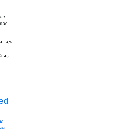
и
тов
ивая
иться
й из
ed
ии