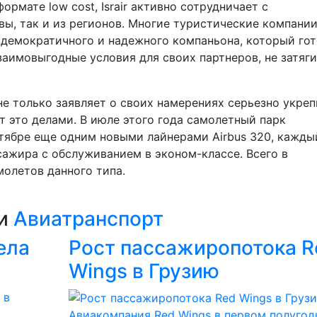
мате low cost, Israir активно сотрудничает с
вы, так и из регионов. Многие туристические компани
го, демократичного и надежного компаньона, который го
заимовыгодные условия для своих партнеров, не затяг
е только заявляет о своих намерениях серьезно укреп
т это делами. В июле этого года самолетный парк
тябре еще одним новыми лайнерами Airbus 320, кажды
сажира с обслуживанием в эконом-классе. Всего в
олетов данного типа.
ии
Авиатранспорт
ела
Рост пассажиропотока R
Wings в Грузию
Авиакомпания Red Wings в первом полугод