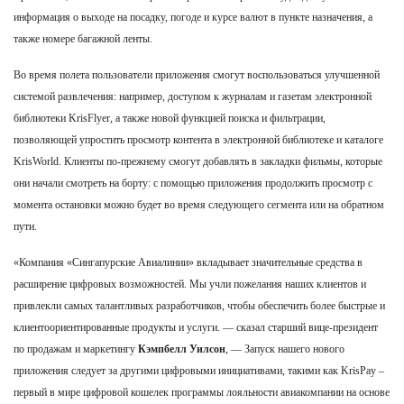
информация о выходе на посадку, погоде и курсе валют в пункте назначения, а
также номере багажной ленты.
Во время полета пользователи приложения смогут воспользоваться улучшенной
системой развлечения: например, доступом к журналам и газетам электронной
библиотеки KrisFlyer, а также новой функцией поиска и фильтрации,
позволяющей упростить просмотр контента в электронной библиотеке и каталоге
KrisWorld. Клиенты по-прежнему смогут добавлять в закладки фильмы, которые
они начали смотреть на борту: с помощью приложения продолжить просмотр с
момента остановки можно будет во время следующего сегмента или на обратном
пути.
«Компания «Сингапурские Авиалинии» вкладывает значительные средства в
расширение цифровых возможностей. Мы учли пожелания наших клиентов и
привлекли самых талантливых разработчиков, чтобы обеспечить более быстрые и
клиентоориентированные продукты и услуги. — сказал старший вице-президент
по продажам и маркетингу
Кэмпбелл Уилсон
, — Запуск нашего нового
приложения следует за другими цифровыми инициативами, такими как KrisPay –
первый в мире цифровой кошелек программы лояльности авиакомпании на основе