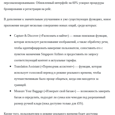
персонализированными. Обновленный интерфейс на 60% ускорил процедуры
бронирования и регистрации на рейс.
В дополнение к значительным улучшениям в уже существующих функциях, новое
приложение вводит несколько совершенно новых опций, среди которых:
Capture & Discover («Распознать и найти») — новая поисковая функция,
которая использует распознавание изображений, а также обработку речи,
чтобы идентифицировать намерение пользователя, сопоставить его с
пунктом назначения Singapore Airlines и предоставить по запросу
соответствующий контент и актуальные тарифы.
Translation Assistant («Переводчик-ассистент») — функция, которая
использует голосовой перевод в режиме реального времени, чтобы
путешественникам было проще общаться, когда они находятся за
границей.
Measure Your Baggage («Измерьте свой багаж») — возможность замерить
багаж и определить, подходит ли сумка или чемодан под разрешенный
размер ручной клади (пока доступно только для iOS).
Кроме того, пользователям в режиме реального времени будет доступна