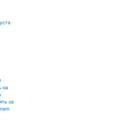
густа
,
а
 на
а
ять за
tnam