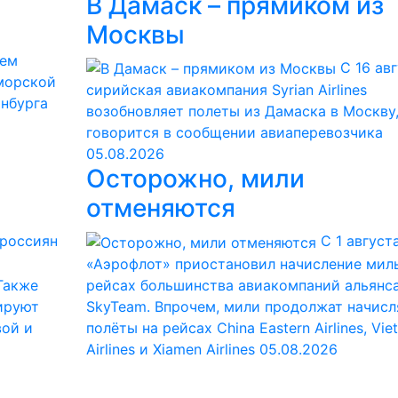
В Дамаск – прямиком из
Москвы
нем
С 16 ав
 морской
сирийская авиакомпания Syrian Airlines
инбурга
возобновляет полеты из Дамаска в Москву
говорится в сообщении авиаперевозчика
05.08.2026
Осторожно, мили
отменяются
 россиян
С 1 август
«Аэрофлот» приостановил начисление миль
Также
рейсах большинства авиакомпаний альянс
нируют
SkyTeam. Впрочем, мили продолжат начисл
ой и
полёты на рейсах China Eastern Airlines, Vie
Airlines и Xiamen Airlines
05.08.2026