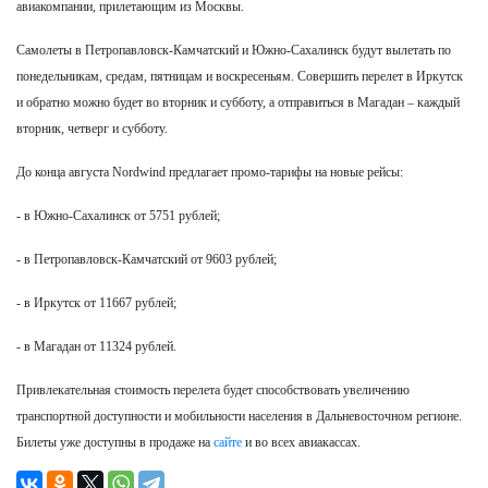
авиакомпании, прилетающим из Москвы.
Самолеты в Петропавловск-Камчатский и Южно-Сахалинск будут вылетать по
понедельникам, средам, пятницам и воскресеньям. Совершить перелет в Иркутск
и обратно можно будет во вторник и субботу, а отправиться в Магадан – каждый
вторник, четверг и субботу.
До конца августа Nordwind предлагает промо-тарифы на новые рейсы:
- в Южно-Сахалинск от 5751 рублей;
- в Петропавловск-Камчатский от 9603 рублей;
- в Иркутск от 11667 рублей;
- в Магадан от 11324 рублей.
Привлекательная стоимость перелета будет способствовать увеличению
транспортной доступности и мобильности населения в Дальневосточном регионе.
Билеты уже доступны в продаже на
сайте
и во всех авиакассах.