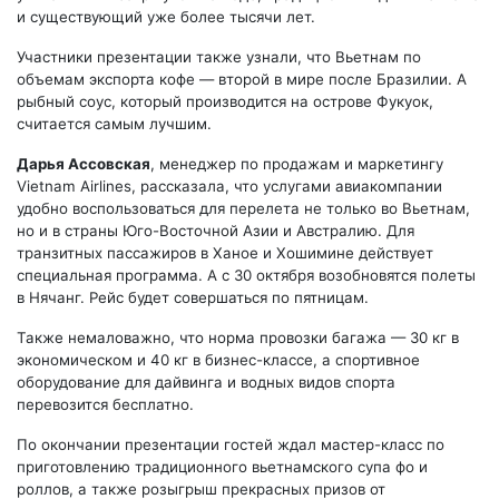
и существующий уже более тысячи лет.
Участники презентации также узнали, что Вьетнам по
объемам экспорта кофе — второй в мире после Бразилии. А
рыбный соус, который производится на острове Фукуок,
считается самым лучшим.
Дарья Ассовская
, менеджер по продажам и маркетингу
Vietnam Airlines, рассказала, что услугами авиакомпании
удобно воспользоваться для перелета не только во Вьетнам,
но и в страны Юго-Восточной Азии и Австралию. Для
транзитных пассажиров в Ханое и Хошимине действует
специальная программа. А с 30 октября возобновятся полеты
в Нячанг. Рейс будет совершаться по пятницам.
Также немаловажно, что норма провозки багажа — 30 кг в
экономическом и 40 кг в бизнес-классе, а спортивное
оборудование для дайвинга и водных видов спорта
перевозится бесплатно.
По окончании презентации гостей ждал мастер-класс по
приготовлению традиционного вьетнамского супа фо и
роллов, а также розыгрыш прекрасных призов от