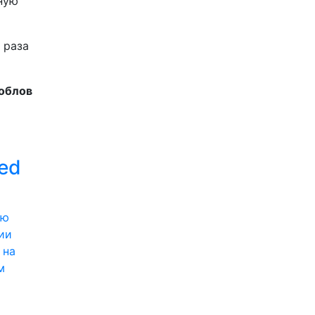
ную
 раза
облов
ed
ии
 на
м