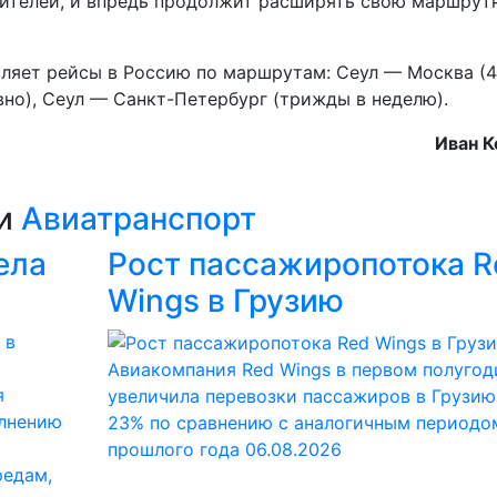
вителей, и впредь продолжит расширять свою маршрут
ляет рейсы в Россию по маршрутам: Сеул — Москва (4
вно), Сеул — Санкт-Петербург (трижды в неделю).
Иван К
ии
Авиатранспорт
ела
Рост пассажиропотока R
Wings в Грузию
Авиакомпания Red Wings в первом полугод
я
увеличила перевозки пассажиров в Грузию
олнению
23% по сравнению с аналогичным периодо
прошлого года
06.08.2026
редам,