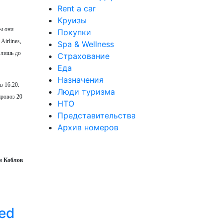
Rent a car
Круизы
ы они
Покупки
Airlines,
Spa & Wellness
 лишь до
Страхование
Еда
Назначения
в 16:20.
Люди туризма
провоз 20
НТО
Представительства
Архив номеров
н Коблов
ed