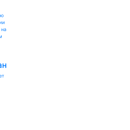
ии
 на
м
ан
ет