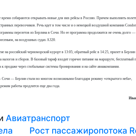
 время собираются открывать новые для них рейсы в Россию. Причем выполнять полет
транных перевозчиков. Речь идет в том числе и о немецкой воздушной компании Condor 
программы перелетов из Берлина в Сочи. Но ее программа продолжится не очень долго —
ресеньям, на воздушных судах A320.
ие на российский черноморский курорт в 13:05; обратный рейс в 14:25, прилет в Берлин 
та налогов и сборов. В базовый тариф входит горячее питание на маршруте, бесплатный 
а к продаже через глобальные системы бронирования и на сайте авиакомпании.
— Сочи — Берлин стали во многом возможными благодаря режиму «открытого неба»,
 режим работы продлится еще два года.
Ива
ии
Авиатранспорт
ела
Рост пассажиропотока R