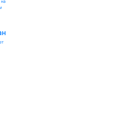
 на
м
ан
ет