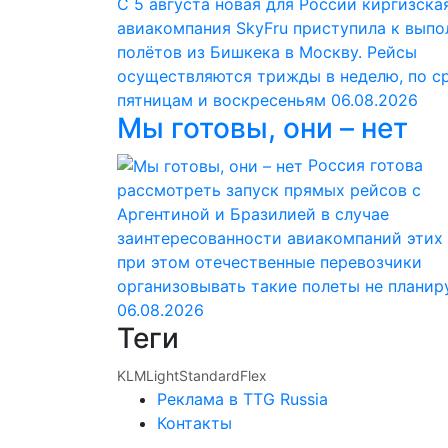
С 5 августа новая для России киргизска
авиакомпания SkyFru приступила к вып
полётов из Бишкека в Москву. Рейсы
осуществляются трижды в неделю, по с
пятницам и воскресеньям
06.08.2026
Мы готовы, они – нет
Россия готова
рассмотреть запуск прямых рейсов с
Аргентиной и Бразилией в случае
заинтересованности авиакомпаний этих 
при этом отечественные перевозчики
организовывать такие полеты не планир
06.08.2026
Теги
KLM
Light
Standard
Flex
Реклама в TTG Russia
Контакты