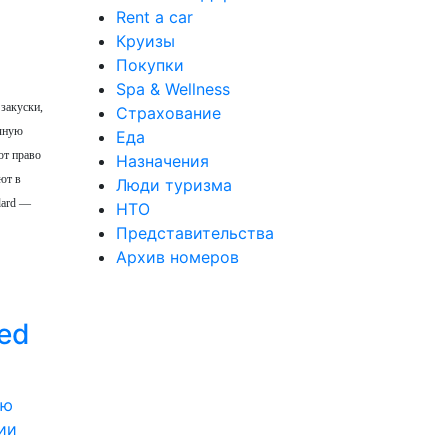
Rent a car
Круизы
Покупки
Spa & Wellness
 закуски,
Страхование
учную
Еда
ют право
Назначения
ют в
Люди туризма
dard —
НТО
Представительства
Архив номеров
ed
ии