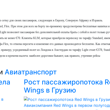
сетку для своих пассажиров, следующих в Европу, Северную Африку и Израиль.
ard, Flex. При этом для всех на борту по-прежнему предусмотрены бесплатные напитки и
Light позволяет пассажирам без дополнительной оплаты брать с собой в полет только р
тить не менее €70. Клиенты KLM, которые приобрели перевозку по тарифу Standard, име
фа Flex, то отмена перелета и изменение его данных производится бесплатно. Как отмеча
примеру, усредненный полет из Лондона в Амстердам по тарифу Light стоит €378, Stan
едели и времени вылета: наиболее дорогими бывают, как правило, утренние рейсы
ии
Авиатранспорт
ела
Рост пассажиропотока R
Wings в Грузию
Авиакомпания Red Wings в первом полугод