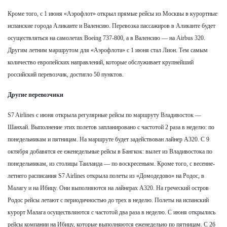
Кроме того, с 1 июня «Аэрофлот» открыл прямые рейсы из Москвы в курортные
испанские города Аликанте и Валенсию. Перевозка пассажиров в Аликанте будет
осуществляться на самолетах Boeing 737-800, а в Валенсию — на Airbus 320.
Другим летним маршрутом для «Аэрофлота» с 1 июня стал Лион. Тем самым
количество европейских направлений, которые обслуживает крупнейший
российский перевозчик, достигло 50 пунктов.
Другие перевозчики
S7 Airlines с июня открыла регулярные рейсы по маршруту Владивосток —
Шанхай. Выполнение этих полетов запланировано с частотой 2 раза в неделю: по
понедельникам и пятницам. На маршруте будет задействован лайнер A320. С 9
октября добавятся ее еженедельные рейсы в Бангкок: вылет из Владивостока по
понедельникам, из столицы Таиланда — по воскресеньям. Кроме того, с весенне-
летнего расписания S7 Airlines открыла полеты из «Домодедово» на Родос, в
Малагу и на Ибицу. Они выполняются на лайнерах A320. На греческий остров
Родос рейсы летают с периодичностью до трех в неделю. Полеты на испанский
курорт Малага осуществляются с частотой два раза в неделю. С июня открылись
рейсы компании на Ибицу, которые выполняются еженедельно по пятницам. С 26