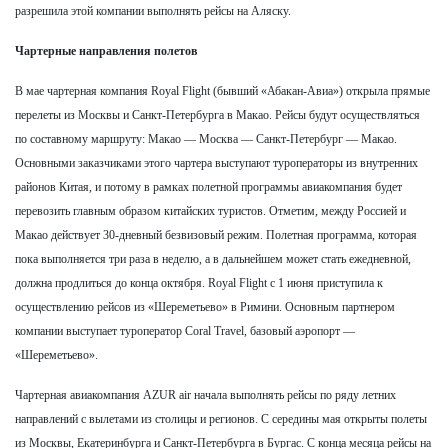
разрешила этой компании выполнять рейсы на Аляску.
Чартерные направления полетов
В мае чартерная компания Royal Flight (бывший «Абакан-Авиа») открыла прямые
перелеты из Москвы и Санкт-Петербурга в Макао. Рейсы будут осуществляться
по составному маршруту: Макао — Москва — Санкт-Петербург — Макао.
Основными заказчиками этого чартера выступают туроператоры из внутренних
районов Китая, и потому в рамках полетной программы авиакомпания будет
перевозить главным образом китайских туристов. Отметим, между Россией и
Макао действует 30-дневный безвизовый режим. Полетная программа, которая
пока выполняется три раза в неделю, а в дальнейшем может стать ежедневной,
должна продлиться до конца октября. Royal Flight c 1 июня приступила к
осуществлению рейсов из «Шереметьево» в Римини. Основным партнером
компании выступает туроператор Coral Travel, базовый аэропорт —
«Шереметьево».
Чартерная авиакомпания AZUR air начала выполнять рейсы по ряду летних
направлений с вылетами из столицы и регионов. С середины мая открыты полеты
из Москвы, Екатеринбурга и Санкт-Петербурга в Бургас. С конца месяца рейсы на