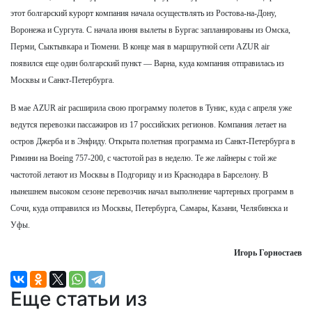
этот болгарский курорт компания начала осуществлять из Ростова-на-Дону,
Воронежа и Сургута. С начала июня вылеты в Бургас запланированы из Омска,
Перми, Сыктывкара и Тюмени. В конце мая в маршрутной сети AZUR air
появился еще один болгарский пункт — Варна, куда компания отправилась из
Москвы и Санкт-Петербурга.
В мае AZUR air расширила свою программу полетов в Тунис, куда с апреля уже
ведутся перевозки пассажиров из 17 российских регионов. Компания летает на
остров Джерба и в Энфиду. Открыта полетная программа из Санкт-Петербурга в
Римини на Boeing 757-200, с частотой раз в неделю. Те же лайнеры с той же
частотой летают из Москвы в Подгорицу и из Краснодара в Барселону. В
нынешнем высоком сезоне перевозчик начал выполнение чартерных программ в
Сочи, куда отправился из Москвы, Петербурга, Самары, Казани, Челябинска и
Уфы.
Игорь Горностаев
Еще статьи из