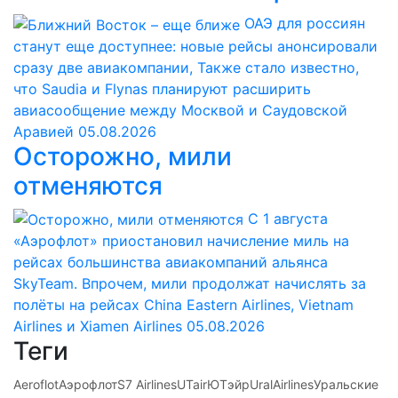
ОАЭ для россиян
станут еще доступнее: новые рейсы анонсировали
сразу две авиакомпании, Также стало известно,
что Saudia и Flynas планируют расширить
авиасообщение между Москвой и Саудовской
Аравией
05.08.2026
Осторожно, мили
отменяются
С 1 августа
«Аэрофлот» приостановил начисление миль на
рейсах большинства авиакомпаний альянса
SkyTeam. Впрочем, мили продолжат начислять за
полёты на рейсах China Eastern Airlines, Vietnam
Airlines и Xiamen Airlines
05.08.2026
Теги
Aeroflot
Аэрофлот
S7 Airlines
UTair
ЮТэйр
UralAirlines
Уральские