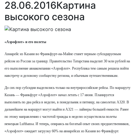
28.06.2016
Картина
высокого сезона
«Аэрофлот» и его полеты
Авиарейс из Казани во Франкфурт-на-Майне станет первым субсидируемым
рейсом из России за границу. Правительство Татарстана выделит 30 млн рублей на
его выполнение авиакомпании «Аэрофлот». Республика тем самым решила пойти
навстречу и деловому сообществу региона, и обычным путешественникам.
До сих пор субсидии выделялись только на внутрироссийские рейсы. По маршруту
Казань — Франкфурт «Аэрофлот» начал летать с 17 июня. Планируется
выполнять по два рейса в неделю, в понедельник и пятницу, на самолетах A320. В
дальнейшем на маршрут могут выйти и A321 — лайнеры большей емкости. Ранее
по этому направлению с частотой трижды в неделю осуществляла полеты
немецкая Lufthansa. И теперь, опираясь на богатый опыт своих предшественников,
«Аэрофлот» ожидает загрузку 60% на авиарейсах из Казани во Франкфурт.