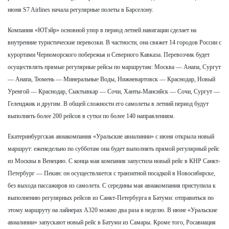
июня S7 Airlines начала регулярные полеты в Барселону.
Компания «ЮТэйр» основной упор в период летней навигации сделает на
внутренние туристические перевозки. В частности, она свяжет 14 городов России с
курортами Черноморского побережья и Северного Кавказа. Перевозчик будет
осуществлять прямые регулярные рейсы по маршрутам: Москва — Анапа, Сургут
— Анапа, Тюмень — Минеральные Воды, Нижневартовск — Краснодар, Новый
Уренгой — Краснодар, Сыктывкар — Сочи, Ханты-Мансийск — Сочи, Сургут —
Геленджик и другим. В общей сложности его самолеты в летний период будут
выполнять более 200 рейсов в сутки по более 140 направлениям.
Екатеринбургская авиакомпания «Уральские авиалинии» с июня открыла новый
маршрут: еженедельно по субботам она будет выполнять прямой регулярный рейс
из Москвы в Венецию. С конца мая компания запустила новый рейс в КНР Санкт-
Петербург — Пекин: он осуществляется с транзитной посадкой в Новосибирске,
без выхода пассажиров из самолета. С середины мая авиакомпания приступила к
выполнению регулярных рейсов из Санкт-Петербурга в Батуми: отправиться по
этому маршруту на лайнерах A320 можно два раза в неделю. В июне «Уральские
авиалинии» запускают новый рейс в Батуми из Самары. Кроме того, Росавиация