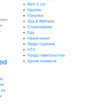
Rent a car
Круизы
Покупки
ступ к
Spa & Wellness
ры
Страхование
.
Еда
Назначения
Люди туризма
НТО
Представительства
ed
Архив номеров
ии
 на
м