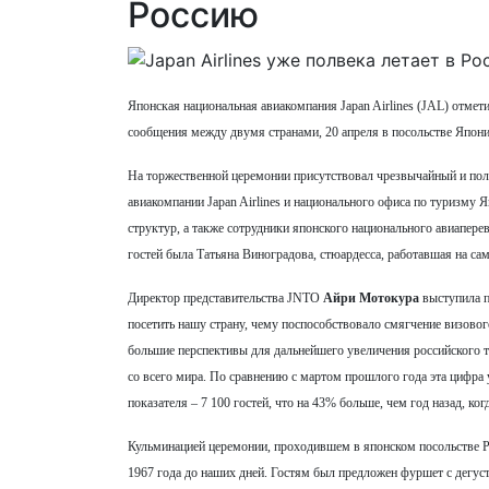
Россию
Японская национальная авиакомпания Japan Airlines (JAL) отме
сообщения между двумя странами, 20 апреля в посольстве Япон
На торжественной церемонии присутствовал чрезвычайный и по
авиакомпании Japan Airlines и национального офиса по туризму Я
структур, а также сотрудники японского национального авиапер
гостей была Татьяна Виноградова, стюардесса, работавшая на с
Директор представительства JNTO
Айри Мотокура
выступила п
посетить нашу страну, чему поспособствовало смягчение визово
большие перспективы для дальнейшего увеличения российского т
со всего мира. По сравнению с мартом прошлого года эта цифра 
показателя – 7 100 гостей, что на 43% больше, чем год назад, ког
Кульминацией церемонии, проходившем в японском посольстве Ро
1967 года до наших дней. Гостям был предложен фуршет с дегус