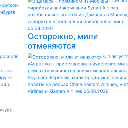
С 16 ав
 морской
сирийская авиакомпания Syrian Airlines
инбурга
возобновляет полеты из Дамаска в Москву
говорится в сообщении авиаперевозчика
05.08.2026
Осторожно, мили
отменяются
 россиян
С 1 август
«Аэрофлот» приостановил начисление миль
Также
рейсах большинства авиакомпаний альянс
нируют
SkyTeam. Впрочем, мили продолжат начисл
ой и
полёты на рейсах China Eastern Airlines, Vie
Airlines и Xiamen Airlines
05.08.2026
токура