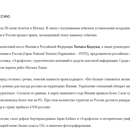
тила 50-летие полетов в Москву. В связи с полувековым юбилеем установления воздушн
ии в России прошел прием, посвященный этому важному событию.
лномочный посол Японии в Российской Федерации
Тоехиса Кодзуки
, а также руководит
понии в России (Japan National Tourism Organization – JNTO), представители российских
евозчика, «Аэрофлота», туристических компаний и средств массовой информации. Среди
амом первом рейсе Москва-Токио.
еред гостями с речью, отметив важность происходящего: «Все больше становится жел
го режима для въезда россиян на территорию Японии. Укрепление отношений обещает на
урпотока». Согласно ее данным, в марте нынешнего года Япония приняла более 2 млн т
увеличилась более чем на 9%. При этом количество туристов из России достигло рекорд
да в страну прибыло 4 934 россиян.
ссии, стало дефиле бортпроводников Japan Airlines и «Аэрофлота» в исторических уни
тацией меню бизнес-класса JAL и памятное фотографирование.