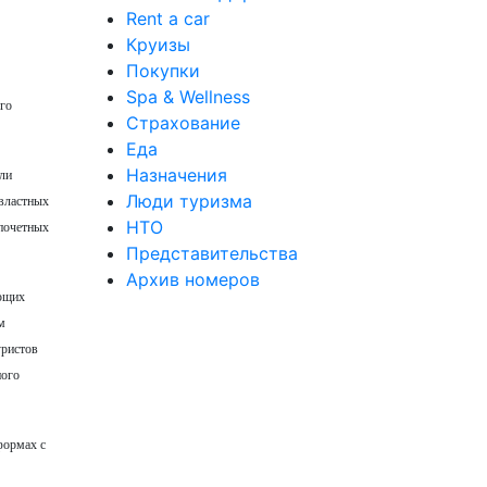
Rent a car
Круизы
Покупки
Spa & Wellness
ого
Страхование
Еда
Назначения
ели
Люди туризма
 властных
НТО
 почетных
Представительства
Архив номеров
ающих
м
уристов
ного
формах с