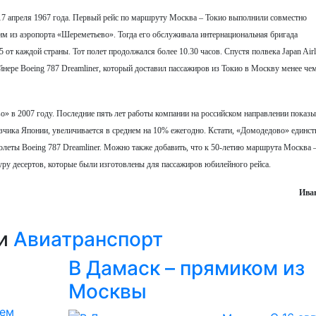
7 апреля 1967 года. Первый рейс по маршруту Москва – Токио выполнили совместно
м из аэропорта «Шереметьево». Тогда его обслуживала интернациональная бригада
 от каждой страны. Тот полет продолжался более 10.30 часов. Спустя полвека Japan Airl
ере Boeing 787 Dreamliner, который доставил пассажиров из Токио в Москву менее чем
о» в 2007 году. Последние пять лет работы компании на российском направлении показы
зчика Японии, увеличивается в среднем на 10% ежегодно. Кстати, «Домодедово» единст
молеты Boeing 787 Dreamliner. Можно также добавить, что к 50-летию маршрута Москва 
ру десертов, которые были изготовлены для пассажиров юбилейного рейса.
Ива
ии
Авиатранспорт
В Дамаск – прямиком из
Москвы
нем