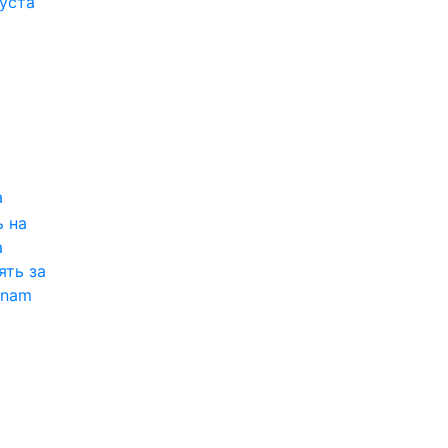
густа
,
а
 на
а
ять за
tnam