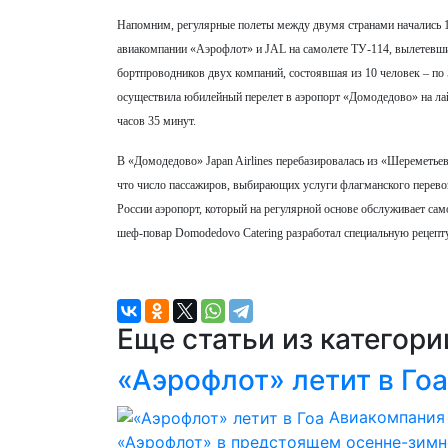
Напомним, регулярные полеты между двумя странами начались 1
авиакомпании «Аэрофлот» и JAL на самолете ТУ-114, вылетевши
бортпроводников двух компаний, состоявшая из 10 человек – по 5
осуществила юбилейный перелет в аэропорт «Домодедово» на лайн
часов 35 минут.
В «Домодедово» Japan Airlines перебазировалась из «Шереметьев
что число пассажиров, выбирающих услуги флагманского перево
России аэропорт, который на регулярной основе обслуживает са
шеф-повар Domodedovo Catering разработал специальную рецепту
Еще статьи из категор
«Аэрофлот» летит в Гоа
Авиакомпания
«Аэрофлот» в предстоящем осенне-зим