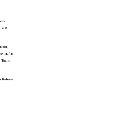
ines
 за 8
вают,
венный в
– Токио
н Коблов