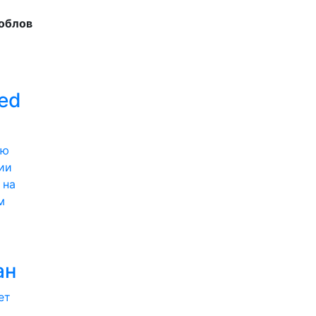
облов
ed
ии
 на
м
ан
ет