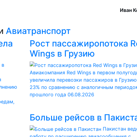
Иван К
ии
Авиатранспорт
ела
Рост пассажиропотока R
Wings в Грузию
Авиакомпания Red Wings в первом полугод
я
увеличила перевозки пассажиров в Грузию
олнению
23% по сравнению с аналогичным периодо
прошлого года
06.08.2026
редам,
Больше рейсов в Пакист
Пакистан вед
работу по расширению авиасообщения с