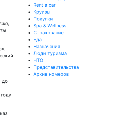
Rent a car
Круизы
Покупки
тию,
Spa & Wellness
еты
Страхование
Еда
Назначения
о»,
Люди туризма
ческий
НТО
Представительства
Архив номеров
и до
 году
каз