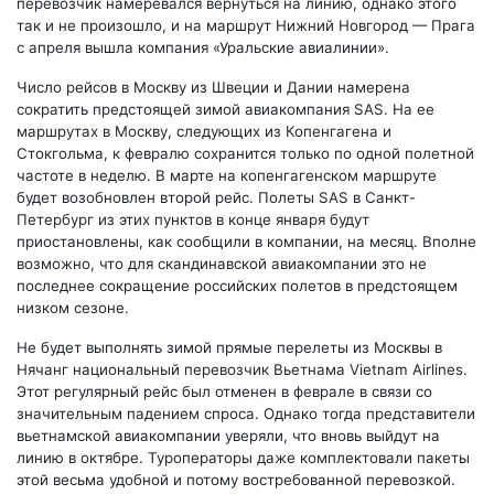
перевозчик намеревался вернуться на линию, однако этого
так и не произошло, и на маршрут Нижний Новгород — Прага
с апреля вышла компания «Уральские авиалинии».
Число рейсов в Москву из Швеции и Дании намерена
сократить предстоящей зимой авиакомпания SAS. На ее
маршрутах в Москву, следующих из Копенгагена и
Стокгольма, к февралю сохранится только по одной полетной
частоте в неделю. В марте на копенгагенском маршруте
будет возобновлен второй рейс. Полеты SAS в Санкт-
Петербург из этих пунктов в конце января будут
приостановлены, как сообщили в компании, на месяц. Вполне
возможно, что для скандинавской авиакомпании это не
последнее сокращение российских полетов в предстоящем
низком сезоне.
Не будет выполнять зимой прямые перелеты из Москвы в
Нячанг национальный перевозчик Вьетнама Vietnam Airlines.
Этот регулярный рейс был отменен в феврале в связи со
значительным падением спроса. Однако тогда представители
вьетнамской авиакомпании уверяли, что вновь выйдут на
линию в октябре. Туроператоры даже комплектовали пакеты
этой весьма удобной и потому востребованной перевозкой.