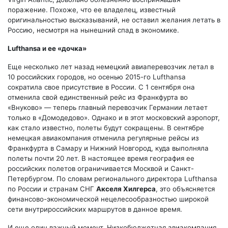
поражение. Похоже, что ее владелец, известный
оригинальностью высказываний, не оставил желания летать в
Россию, несмотря на нынешний спад в экономике.
Lufthansa и ее «дочка»
Еще несколько лет назад немецкий авиаперевозчик летал в
10 российских городов, но осенью 2015-го Lufthansa
сократила свое присутствие в России. С 1 сентября она
отменила свой единственный рейс из Франкфурта во
«Внуково» — теперь главный перевозчик Германии летает
только в «Домодедово». Однако и в этот московский аэропорт,
как стало известно, полеты будут сокращены. В сентябре
немецкая авиакомпания отменила регулярные рейсы из
Франкфурта в Самару и Нижний Новгород, куда выполняла
полеты почти 20 лет. В настоящее время география ее
российских полетов ограничивается Москвой и Санкт-
Петербургом. По словам регионального директора Lufthansa
по России и странам СНГ
Акселя Хилгерса
, это объясняется
финансово-экономической нецелесообразностью широкой
сети внутрироссийских маршрутов в данное время.
И еще один важный момент. Низкобюджетная авиакомпания