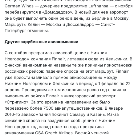
German Wings — дочернее предприятие Lufthansa — с ноября
перебазируется в «Домодедово». В новый для нее аэропорт
она будет выполнять один рейс в день, из Берлина в Москву.
Маршруты Кельн — Москва и Дюссельдорф — Санкт-
Петербург отменены.
Другие зарубежные авиакомпании
С сентября прекратила авиасообщение с Нижним
Новгородом компания Finnair, летавшая сюда из Хельсинки. В
финской авиакомпании названы те же причины приостановки
российских рейсов: падение спроса на этот маршрут. Finnair
уже приостанавливала прямое авиасообщение между
Нижним Новгородом и Хельсинки в период с 1 февраля по 22
апреля. Прошедшим летом исполнился ровно год с начала
выполнения рейсов Finnair в нижегородский аэропорт
«Стригино». За это время на направлении ею было
перевезено более 7500 авиапутешественников. В январе
2016-го авиакомпания покинет Самару и Казань. Из-за
снижения спроса на воздушное сообщение с Нижним
Новгородом год назад полеты сюда прекратила
авиакомпания CSA Czech Airlines. Весной чешский