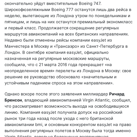
окончательно уйдут вместительные Boeing 747.
Широкофюзеляжными Boeing 777 останутся лишь два рейса в
неделю, вылетающие из Лондона утром по понедельникам и
пятницам, и лишь на них останутся премиальный экономкласс
и первый класс. Продолжается сокращение регулярных
маршрутов авиакомпаний на всех британских направлениях.
Недавно были отменены рейсы компании easyJet из
Манчестера в Москву и «Трансаэро» из Санкт-Петербурга в
Лондон. В сентябре компания easyJet, официально
назначенная на регулярные московские маршруты,
сообщила, что с 21 марта 2016 года прекращает «на
неопределенное время» перелеты из Лондона в Москву: свое
решение ее руководство обосновало «значительным и
устойчивым падением спроса на этом направлении».
Однако вскоре после этого заявления миллиардер
Ричард
Бренсон
, владеющий авиакомпанией Virgin Atlantic, сообщил,
что рассматривает возможность выхода на освободившуюся
линию. Компания easyJet получила допуск на российский
рынок три года назад после ухода с него британской
авиакомпании bmi, и основным конкурентом easyJet на право
выполнения регулярных полетов в Москву была тогда именно
Virgin Atlantic, довольно болезненно воспринявшая