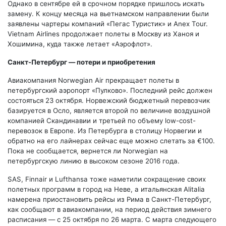
Однако в сентябре ей в срочном порядке пришлось искать
замену. К концу месяца на вьетнамском направлении были
заявлены чартеры компаний «Пегас Туристик» и Anex Tour.
Vietnam Airlines продолжает полеты в Москву из Ханоя и
Хошимина, куда также летает «Аэрофлот».
Санкт-Петербург — потери и приобретения
Авиакомпания Norwegian Air прекращает полеты в
петербургский аэропорт «Пулково». Последний рейс должен
состояться 23 октября. Норвежский бюджетный перевозчик
базируется в Осло, является второй по величине воздушной
компанией Скандинавии и третьей по объему low-cost-
перевозок в Европе. Из Петербурга в столицу Норвегии и
обратно на его лайнерах сейчас еще можно слетать за
€
100.
Пока не сообщается, вернется ли Norwegian на
петербургскую линию в высоком сезоне 2016 года.
SAS, Finnair и Lufthansa тоже наметили сокращение своих
полетных программ в город на Неве, а итальянская Alitalia
намерена приостановить рейсы из Рима в Санкт-Петербург,
как сообщают в авиакомпании, на период действия зимнего
расписания — с 25 октября по 26 марта. С марта следующего