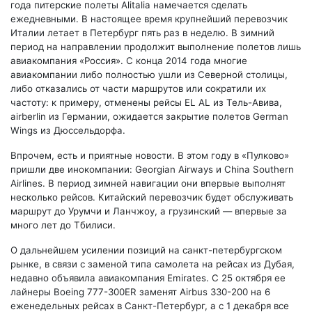
года питерские полеты Alitalia намечается сделать
ежедневными. В настоящее время крупнейший перевозчик
Италии летает в Петербург пять раз в неделю. В зимний
период на направлении продолжит выполнение полетов лишь
авиакомпания «Россия». С конца 2014 года многие
авиакомпании либо полностью ушли из Северной столицы,
либо отказались от части маршрутов или сократили их
частоту: к примеру, отменены рейсы EL AL из Тель-Авива,
airberlin из Германии, ожидается закрытие полетов German
Wings из Дюссельдорфа.
Впрочем, есть и приятные новости. В этом году в «Пулково»
пришли две инокомпании:
Georgian
Airways
и
China
Southern
Airlines
. В период зимней навигации они впервые выполнят
несколько рейсов. Китайский перевозчик будет обслуживать
маршрут до Урумчи и Ланчжоу, а грузинский — впервые за
много лет до Тбилиси.
О дальнейшем усилении позиций на санкт-петербургском
рынке, в связи с заменой типа самолета на рейсах из Дубая,
недавно объявила авиакомпания Emirates. С 25 октября ее
лайнеры Boeing 777-300ER заменят Airbus 330-200 на 6
еженедельных рейсах в Санкт-Петербург, а с 1 декабря все