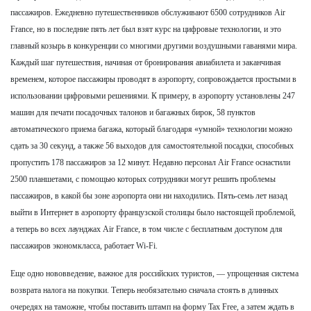
пассажиров. Ежедневно путешественников обслуживают 6500 сотрудников Air
France, но в последние пять лет был взят курс на цифровые технологии, и это
главный козырь в конкуренции со многими другими воздушными гаванями мира.
Каждый шаг путешествия, начиная от бронирования авиабилета и заканчивая
временем, которое пассажиры проводят в аэропорту, сопровождается простыми в
использовании цифровыми решениями. К примеру, в аэропорту установлены 247
машин для печати посадочных талонов и багажных бирок, 58 пунктов
автоматического приема багажа, который благодаря «умной» технологии можно
сдать за 30 секунд, а также 56 выходов для самостоятельной посадки, способных
пропустить 178 пассажиров за 12 минут. Недавно персонал Air France оснастили
2500 планшетами, с помощью которых сотрудники могут решить проблемы
пассажиров, в какой бы зоне аэропорта они ни находились. Пять-семь лет назад
выйти в Интернет в аэропорту французской столицы было настоящей проблемой,
а теперь во всех лаунджах Air France, в том числе с бесплатным доступом для
пассажиров экономкласса, работает Wi-Fi.
Еще одно нововведение, важное для российских туристов, — упрощенная система
возврата налога на покупки. Теперь необязательно сначала стоять в длинных
очередях на таможне, чтобы поставить штамп на форму Tax Free, а затем ждать в