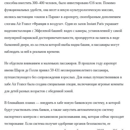
способна вместить 300–400 человек, было инвестировано €16 млн. Помимо
функциональных удобств, она несет и некую культурологическую миссию,
являясь настоящим «окном в Париж» в аэропорту, своеобразным дополнением
слогана Air France «Франция в воздухе». Один из залов Instant Paris украшает
видеоинсталляция с Эйфелевой башней: видео с камеры, установленной у самой
популярной парижской достопримечательности, проецируется на панель в виде
балконной двери, из-за стекла которой якобы видна башня, и пассажиры могут
наблюдать за ней в реальном времени.
Не обделили вниманием и маленьких пассажиров. В прошлом году аэропорт
имени Шарля де Голля принял 59 431 несовершеннолетнего пассажира,
путешествующего без сопровождения взрослых. Для юных путешественников в
хабе Air France была создана специальная секция, включающая игровые комнаты
для детей разных возрастов с обеденной зоной.
В ближайших планах — внедрить в хабе новую банковскую систему, в которой
будут участвовать семь банков, а также запустить автоматическую систему
паспортного контроля с механизмом распознавания лиц, которая сейчас проходит
тестирование. Если система получит одобрение органов безопасности, ее