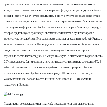
пункте возврата денег: в зоне вылета установлены специальные автоматы, в
которых можно самостоятельно отсканировать форму по штрихкоду, и чек будет
внесен в систему. После этого предъявить форму в пункте возврата денег нужно
лишь в том случае, если вы хотите получить возврат наличными. Если в магазине
при покупке и оформлении Tax Free заранее внести в форму банковскую карту, то
возврат средств будет произведен автоматически и идти в пункт возврата в
аэропорту не понадобится. Благодаря всем этим нововведениям хабу Air France в
аэропорту имени Шарля де Голля удалось сократить показатель общего времени
ожидания пассажиров до европейского минимума. Стыковочное время в
терминале составляет в среднем 17 минут 16 секунд, а опаздывают на рейсы всего
0,6% пассажиров. Для сравнения: пять лет назад этот показатель составлял 6%. В
хабе добились и высоких показателей работы системы сортировки багажа:
терминал, ежедневно обрабатывающий порядка 100 тысяч мест багажа, из
максимальных 100 баллов на сегодняшний день имеет 98 — это лучший
показатель в Европе.
Практически все последние новинки хаба предназначены для стыковочных