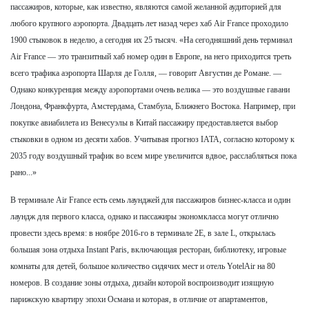
пассажиров, которые, как известно, являются самой желанной аудиторией для
любого крупного аэропорта. Двадцать лет назад через хаб Air France проходило
1900 стыковок в неделю, а сегодня их 25 тысяч. «На сегодняшний день терминал
Air France — это транзитный хаб номер один в Европе, на него приходится треть
всего трафика аэропорта Шарля де Голля, — говорит Августин де Романе. —
Однако конкуренция между аэропортами очень велика — это воздушные гавани
Лондона, Франкфурта, Амстердама, Стамбула, Ближнего Востока. Например, при
покупке авиабилета из Венесуэлы в Китай пассажиру предоставляется выбор
стыковки в одном из десяти хабов. Учитывая прогноз IATA, согласно которому к
2035 году воздушный трафик во всем мире увеличится вдвое, расслабляться пока
рано...»
В терминале Air France есть семь лаунджей для пассажиров бизнес-класса и один
лаундж для первого класса, однако и пассажиры экономкласса могут отлично
провести здесь время: в ноябре 2016-го в терминале 2E, в зале L, открылась
большая зона отдыха Instant Paris, включающая ресторан, библиотеку, игровые
комнаты для детей, большое количество сидячих мест и отель YotelAir на 80
номеров. В создание зоны отдыха, дизайн которой воспроизводит изящную
парижскую квартиру эпохи Османа и которая, в отличие от апартаментов,