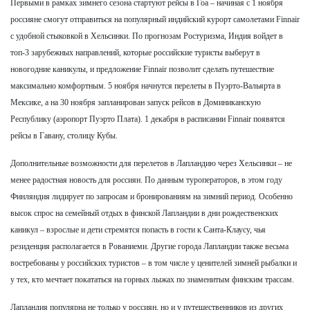
Первыми в рамках зимнего сезона стартуют рейсы в Гоа – начиная с 1 ноября
россияне смогут отправиться на популярный индийский курорт самолетами Finnair
с удобной стыковкой в Хельсинки. По прогнозам Ростуризма, Индия войдет в
топ-3 зарубежных направлений, которые российские туристы выберут в
новогодние каникулы, и предложение Finnair позволит сделать путешествие
максимально комфортным. 5 ноября начнутся перелеты в Пуэрто-Вальярта в
Мексике, а на 30 ноября запланирован запуск рейсов в Доминиканскую
Республику (аэропорт Пуэрто Плата). 1 декабря в расписании Finnair появятся
рейсы в Гавану, столицу Кубы.
Дополнительные возможности для перелетов в Лапландию через Хельсинки – не
менее радостная новость для россиян. По данным туроператоров, в этом году
Финляндия лидирует по запросам и бронированиям на зимний период. Особенно
высок спрос на семейный отдых в финской Лапландии в дни рождественских
каникул – взрослые и дети стремятся попасть в гости к Санта-Клаусу, чья
резиденция располагается в Рованиеми. Другие города Лапландии также весьма
востребованы у российских туристов – в том числе у ценителей зимней рыбалки и
у тех, кто мечтает покататься на горных лыжах по знаменитым финским трассам.
Лапландия популярна не только у россиян, но и у путешественников из других