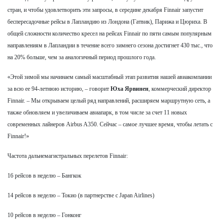
стран, и чтобы удовлетворить эти запросы, в середине декабря Finnair запустит
беспересадочные рейсы в Лапландию из Лондона (Гатвик), Парижа и Цюриха. В
общей сложности количество кресел на рейсах Finnair по пяти самым популярным
направлениям в Лапландии в течение всего зимнего сезона достигнет 430 тыс., что
на 20% больше, чем за аналогичный период прошлого года.
«Этой зимой мы начинаем самый масштабный этап развития нашей авиакомпании
за всю ее 94-летнюю историю, – говорит
Юха Ярвинен
, коммерческий директор
Finnair. – Мы открываем целый ряд направлений, расширяем маршрутную сеть, а
также обновляем и увеличиваем авиапарк, в том числе за счет 11 новых
современных лайнеров Airbus A350. Сейчас – самое лучшее время, чтобы летать с
Finnair!»
Частота дальнемагистральных перелетов Finnair:
16 рейсов в неделю – Бангкок
14 рейсов в неделю – Токио (в партнерстве с Japan Airlines)
10 рейсов в неделю – Гонконг