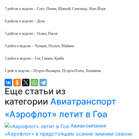
7 рейсов в неделю – Сеул, Пекин, Шанхай, Сингапур, Нью-Йорк
6 рейсов в неделю – Дели
5 рейсов в неделю – Осака, Нагоя
3 рейса в неделю – Чунцин, Пхукет, Майами
2 рейса в неделю – Гоа, Гавана, Краби
1 рейс в неделю – Пуэрто-Вальярта, Пуэрта-Плата, Хошимин
Еще статьи из
категории
Авиатранспорт
«Аэрофлот» летит в Гоа
Авиакомпания
«Аэрофлот» в предстоящем осенне-зимнем сезоне