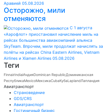
Аравией
05.08.2026
Осторожно, мили
отменяются
С 1 августа
«Аэрофлот» приостановил начисление миль на
рейсах большинства авиакомпаний альянса
SkyTeam. Впрочем, мили продолжат начислять за
полёты на рейсах China Eastern Airlines, Vietnam
Airlines и Xiamen Airlines
05.08.2026
Теги
Finnair
India
Индия
Dominican Republic
Доминиканская
Республика
Mexico
Мексика
Cuba
Куба
Lapland
Лапландия
Авиатранспорт
Страноведение
GDS/CRS
Авиатранспорт
Гостиничный бизнес