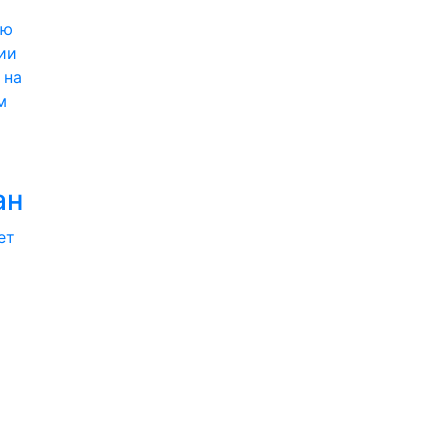
ии
 на
м
ан
ет