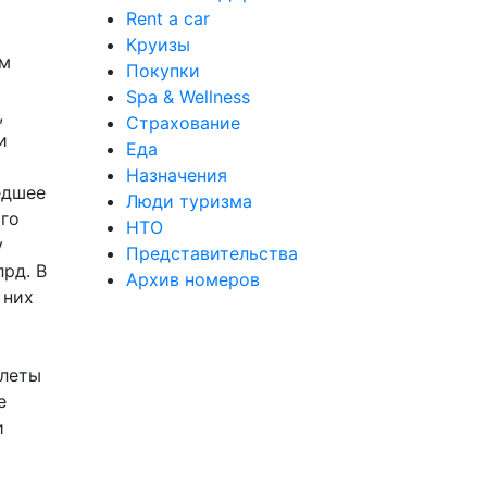
Rent a car
Круизы
ем
Покупки
Spa & Wellness
,
Страхование
и
Еда
Назначения
едшее
Люди туризма
ого
НТО
у
Представительства
рд. В
Архив номеров
 них
олеты
е
и