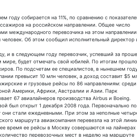
м году собирается на 11%, по сравнению с показател
пассажиров на российском направлении. Общее число
ами международного перевозчика на этом направлении
ч человек. Об этом сообщил исполнительный директор 
ду, и в следующем году перевозчик, успевший за прош
м мире, будет отмечать свой юбилей. По итогам прошл
жиров. По подсчетам ее специалистов, в нынешнем год
нии превысит 10 млн человек, а доход составит $5 мл
ажирские и грузовые рейсы по 86 направлениям: среди
рной Америки, Африки, Австралии и Азии. Парк
ает 67 авиалайнеров производства Airbus и Boeing.
 был открыт 1 декабря 2008 года. Первоначально п
ду они стали ежедневными. При этом за неполные четыр
ского маршрута авиакомпания перевезла на этой лини
ее время ее рейсы в Москву совершаются на лайнерах
 количество перевозочных мест в неделю на маршруте