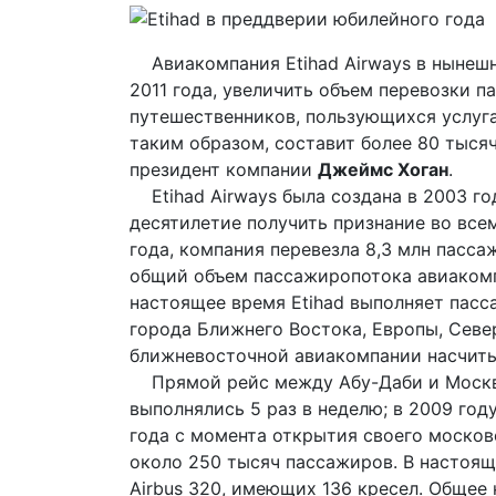
Авиакомпания Etihad Airways в нынешне
2011 года, увеличить объем перевозки 
путешественников, пользующихся услуг
таким образом, составит более 80 тыся
президент компании
Джеймс Хоган
.
Etihad Airways была создана в 2003 го
десятилетие получить признание во все
года, компания перевезла 8,3 млн пасса
общий объем пассажиропотока авиакомпа
настоящее время Etihad выполняет пасс
города Ближнего Востока, Европы, Севе
ближневосточной авиакомпании насчитыв
Прямой рейс между Абу-Даби и Москвой
выполнялись 5 раз в неделю; в 2009 го
года с момента открытия своего москов
около 250 тысяч пассажиров. В настоящ
Airbus 320, имеющих 136 кресел. Общее