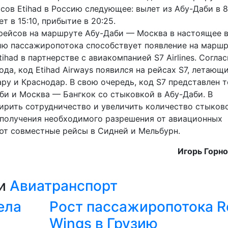
сов Etihad в Россию следующее: вылет из Абу-Даби в 8
т в 15:10, прибытие в 20:25.
рейсов на маршруте Абу-Даби — Москва в настоящее 
ю пассажиропотока способствует появление на марш
had в партнерстве с авиакомпанией S7 Airlines. Соглас
ода, код Etihad Airways появился на рейсах S7, летающ
ру и Краснодар. В свою очередь, код S7 представлен 
и и Москва — Бангкок со стыковкой в Абу-Даби. В
рить сотрудничество и увеличить количество стыков
 получения необходимого разрешения от авиационных
ют совместные рейсы в Сидней и Мельбурн.
Игорь Горн
ии
Авиатранспорт
ела
Рост пассажиропотока R
Wings в Грузию