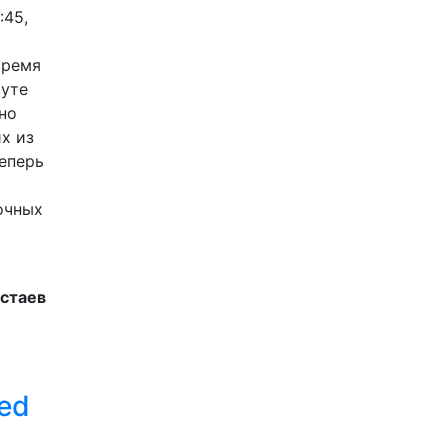
:45,
время
руте
но
их из
теперь
очных
остаев
ed