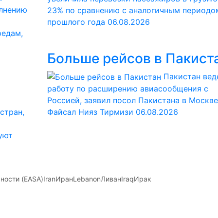
олнению
23% по сравнению с аналогичным периодо
прошлого года
06.08.2026
редам,
Больше рейсов в Пакист
Пакистан вед
работу по расширению авиасообщения с
Россией, заявил посол Пакистана в Москве
стран,
Файсал Нияз Тирмизи
06.08.2026
уют
ности (EASA)
Iran
Иран
Lebanon
Ливан
Iraq
Ирак