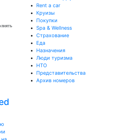
Rent a car
Круизы
Покупки
олнять
Spa & Wellness
Страхование
Еда
Назначения
Люди туризма
НТО
Представительства
Архив номеров
ed
ии
 на