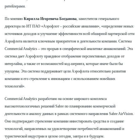
ритейлерами.
По мнению
Кирилла Игоревича Богданова
, заместителя генерального
директора по ИТ ПАО «Аэрофлот – российские авиалинии», «определение новых
источников доходов и улучшение эффективности всей обширной партнерской сети
Аэрофлота является ключевым приоритетом в деятельности компании. Система
Commercial Analytics – это прорыв в специфической аналитике авиакомпаний. Эта
система дает Аэрофлоту правдивое отображение перспективных доходов от
интерлайна, а также от возможностей код-шеринга, которые иначе были бы
упущены. Эта система поддерживает цели Аэрофлота относительно развития
компании и его стремление к инновациям с использованием новейших
технологий».
Commercial Analytics разработано на основе широкого комплекса
высокотехнологичных решений Sabre по планированию коммерческой
деятельности и анализу данных в рамках системного направления Sabre AirVision.
Оно подтверждает стремление компании инвестировать средства в создание
технологий, направленных на удовлетворение потребностей авиакомпаний и
туристической индустрии в целом сегодня, завтра и в будущем.