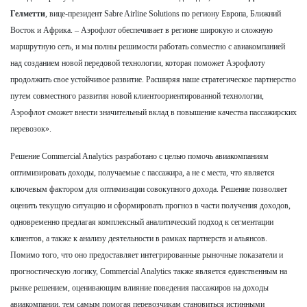
Гелметти
, вице-президент Sabre Airline Solutions по региону Европа, Ближний
Восток и Африка. – Аэрофлот обеспечивает в регионе широкую и сложную
маршрутную сеть, и мы полны решимости работать совместно с авиакомпанией
над созданием новой передовой технологии, которая поможет Аэрофлоту
продолжить свое устойчивое развитие. Расширяя наше стратегическое партнерство
путем совместного развития новой клиентоориентированной технологии,
Аэрофлот сможет внести значительный вклад в повышение качества пассажирских
перевозок».
Решение Commercial Analytics разработано с целью помочь авиакомпаниям
оптимизировать доходы, получаемые с пассажира, а не с места, что является
ключевым фактором для оптимизации совокупного дохода. Решение позволяет
оценить текущую ситуацию и сформировать прогноз в части получения доходов,
одновременно предлагая комплексный аналитический подход к сегментации
клиентов, а также к анализу деятельности в рамках партнерств и альянсов.
Помимо того, что оно предоставляет интегрированные рыночные показатели и
прогностическую логику, Commercial Analytics также является единственным на
рынке решением, оценивающим влияние поведения пассажиров на доходы
авиакомпании, тем самым помогая перевозчикам становиться истинными