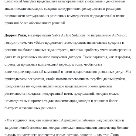
Commercial Analytics представляет авиаперевозчику уникальные и действенные
аналитические выкладки, создавая конкурентные преимущества и расширяя
возможности сотрудников из различных коммерческих подразделений в плане
принятия более обоснованных решений.
Даррен Рики
, вице-президент Sabre Airline Solutions по направлению AirVision,
говорит о том, что «Sabre продолжает инвестировать значительные средства в
решение наиболее сложных задач отрасли, включая проблему учета коммерческих
данных из различных каналов получения доходов. Такие партнеры, как Аэрофлот,
стремятся применять комплексный переход к тому, чтобы стать
клиентоориентированной компанией в части предоставления розничных услуг. Мы
прикладываем все усилия, чтобы помочь перевозчикам перейти данный рубеж,
предоставляя им единое аналитическое представление о коммерческой
деятельности и создавая непрерывный поток предложений, которые можно
незамедлительно применить для максимизации доходов и принятия более
быстрых и взвешенных решений».
«Мы гордимся тем, что совместно с Аэрофлотом работаем над разработкой и
запуском новой технологии, которая поможет авиакомпании извлечь еще больше
выгоды из растущего количества новых потоков доходов, – отметил
Дино