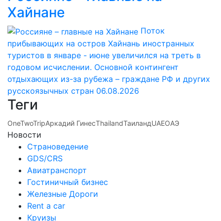
Хайнане
Поток
прибывающих на остров Хайнань иностранных
туристов в январе - июне увеличился на треть в
годовом исчислении. Основной контингент
отдыхающих из-за рубежа – граждане РФ и других
русскоязычных стран
06.08.2026
Теги
OneTwoTrip
Аркадий Гинес
Thailand
Таиланд
UAE
ОАЭ
Новости
Страноведение
GDS/CRS
Авиатранспорт
Гостиничный бизнес
Железные Дороги
Rent a car
Круизы