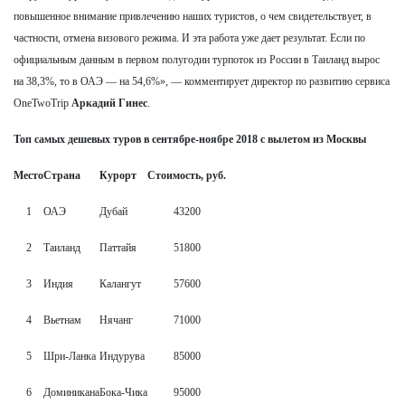
повышенное внимание привлечению наших туристов, о чем свидетельствует, в
частности, отмена визового режима. И эта работа уже дает результат. Если по
официальным данным в первом полугодии турпоток из России в Таиланд вырос
на 38,3%, то в ОАЭ — на 54,6%», — комментирует директор по развитию сервиса
OneTwoTrip
Аркадий Гинес
.
Топ самых дешевых туров в сентябре-ноябре 2018 с вылетом из Москвы
Место
Страна
Курорт
Стоимость, руб.
1
ОАЭ
Дубай
43200
2
Таиланд
Паттайя
51800
3
Индия
Калангут
57600
4
Вьетнам
Нячанг
71000
5
Шри-Ланка
Индурува
85000
6
Доминикана
Бока-Чика
95000