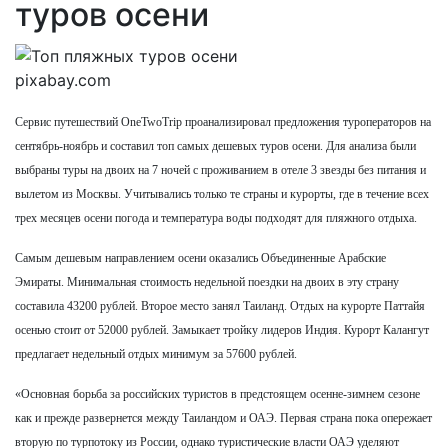
туров осени
pixabay.com
Сервис путешествий OneTwoTrip проанализировал предложения туроператоров на
сентябрь-ноябрь и составил топ самых дешевых туров осени. Для анализа были
выбраны туры на двоих на 7 ночей с проживанием в отеле 3 звезды без питания и
вылетом из Москвы. Учитывались только те страны и курорты, где в течение всех
трех месяцев осени погода и температура воды подходят для пляжного отдыха.
Самым дешевым направлением осени оказались Объединенные Арабские
Эмираты. Минимальная стоимость недельной поездки на двоих в эту страну
составила 43200 рублей. Второе место занял Таиланд. Отдых на курорте Паттайя
осенью стоит от 52000 рублей. Замыкает тройку лидеров Индия. Курорт Калангут
предлагает недельный отдых минимум за 57600 рублей.
«Основная борьба за российских туристов в предстоящем осенне-зимнем сезоне
как и прежде развернется между Таиландом и ОАЭ. Первая страна пока опережает
вторую по турпотоку из России, однако туристические власти ОАЭ уделяют