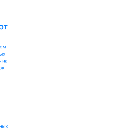
ют
вом
вых
 на
ок
ных