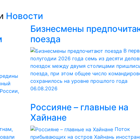
ии
Новости
Бизнесмены предпочита
м
поезда
В пер
полугодии 2026 года семь из десяти дело
поездок между двумя столицами пришлись
поезда, при этом общее число командиров
ередины
сохранилось на уровне прошлого года
йный
06.08.2026
 России,
Россияне – главные на
Хайнане
тнам,
Поток
ровали
прибывающих на остров Хайнань иностран