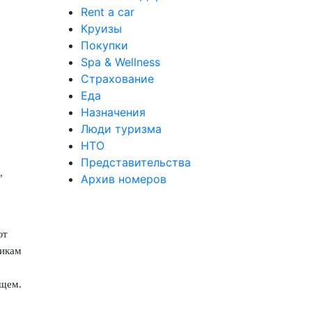
Rent a car
Круизы
Покупки
Spa & Wellness
Страхование
Еда
Назначения
Люди туризма
НТО
Представительства
,
Архив номеров
ют
никам
ущем.