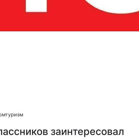
ромтуризм
ассников заинтересовал