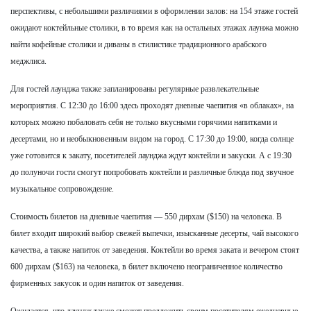
перспективы, с небольшими различиями в оформлении залов: на 154 этаже гостей
ожидают коктейльные столики, в то время как на остальных этажах лаунжа можно
найти кофейные столики и диваны в стилистике традиционного арабского
меджлиса.
Для гостей лаунджа также запланированы регулярные развлекательные
мероприятия. С 12:30 до 16:00 здесь проходят дневные чаепития «в облаках», на
которых можно побаловать себя не только вкусными горячими напитками и
десертами, но и необыкновенным видом на город. С 17:30 до 19:00, когда солнце
уже готовится к закату, посетителей лаунджа ждут коктейли и закуски. А с 19:30
до полуночи гости смогут попробовать коктейли и различные блюда под звучное
музыкальное сопровождение.
Стоимость билетов на дневные чаепития — 550 дирхам ($150) на человека. В
билет входит широкий выбор свежей выпечки, изысканные десерты, чай высокого
качества, а также напиток от заведения. Коктейли во время заката и вечером стоят
600 дирхам ($163) на человека, в билет включено неограниченное количество
фирменных закусок и один напиток от заведения.
Ожидается, что лаундж также сможет предложить своим посетителям ежедневные