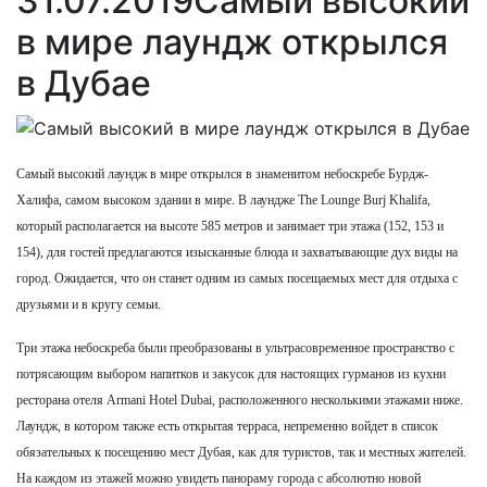
31.07.2019
Самый высокий
в мире лаундж открылся
в Дубае
Самый высокий лаундж в мире открылся в знаменитом небоскребе Бурдж-
Халифа, самом высоком здании в мире. В лаундже The Lounge Burj Khalifa,
который располагается на высоте 585 метров и занимает три этажа (152, 153 и
154), для гостей предлагаются изысканные блюда и захватывающие дух виды на
город. Ожидается, что он станет одним из самых посещаемых мест для отдыха с
друзьями и в кругу семьи.
Три этажа небоскреба были преобразованы в ультрасовременное пространство с
потрясающим выбором напитков и закусок для настоящих гурманов из кухни
ресторана отеля Armani Hotel Dubai, расположенного несколькими этажами ниже.
Лаундж, в котором также есть открытая терраса, непременно войдет в список
обязательных к посещению мест Дубая, как для туристов, так и местных жителей.
На каждом из этажей можно увидеть панораму города с абсолютно новой