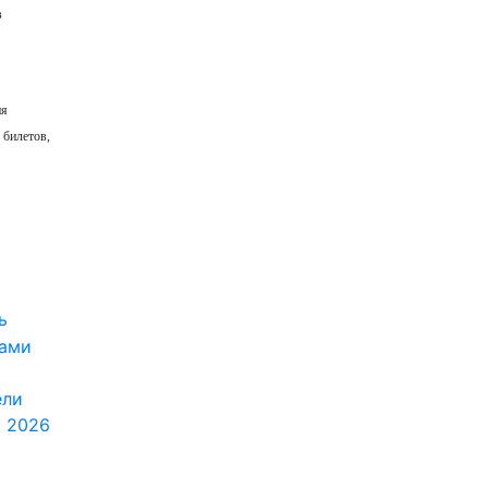
в
ия
 билетов,
ь
ками
ели
я 2026