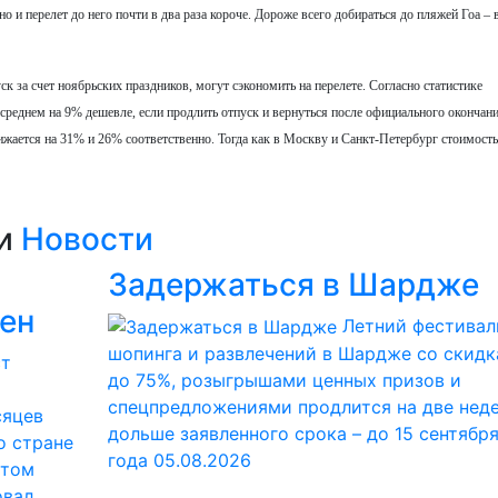
но и перелет до него почти в два раза короче. Дороже всего добираться до пляжей Гоа – 
к за счет ноябрьских праздников, могут сэкономить на перелете. Согласно статистике
среднем на 9% дешевле, если продлить отпуск и вернуться после официального окончан
жается на 31% и 26% соответственно. Тогда как в Москву и Санкт-Петербург стоимость
ии
Новости
Задержаться в Шардже
ден
Летний фестивал
шопинга и развлечений в Шардже со скид
до 75%, розыгрышами ценных призов и
спецпредложениями продлится на две нед
сяцев
дольше заявленного срока – до 15 сентябр
о стране
года
05.08.2026
этом
овал