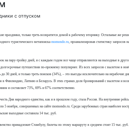
ом
кие праздники, только треть возвратятся домой к рабочему вторнику. Остальные же реш
одного туристического метапоиска
momondo.ru
, проанализировав статистику запросов н
ок на пару-тройку дней, и с каждым годом все чаще отправляются на выходные в друго
 долгосрочные путешествия по-прежнему популярнее. Из всех запросов с вылетом в ноя
 до 30 дней, и только треть поисков (34%), – это выезды исключительно на нерабочие дн
я в Финляндию, Латвию и Беларусь. В этих странах доля бронирований с вылетом и воз
иям и составляет 73%, 69% и 67% соответственно.
честь Дня народного единства, как и в прошлом году, стала Россия. На внутренние рейс
 по 5 ноября, совершенных на сайте
momondo.ru
. Среди зарубежных стран наиболее вос
ьские выходные составила 14 тыс. руб.
венство принадлежит Стамбулу, билеты по этому маршруту в среднем стоят 15 тыс. руб.