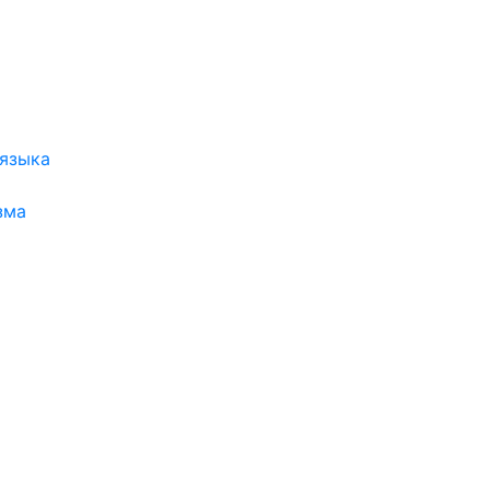
 языка
зма