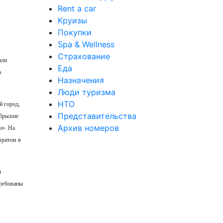
Rent a car
Круизы
Покупки
Spa & Wellness
Страхование
или
Еда
а
Назначения
Люди туризма
НТО
й город,
Представительства
брьские
Архив номеров
и». На
вратом в
ы
требованы