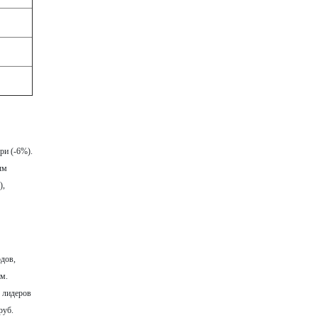
ри (-6%).
ым
),
одов,
им.
е лидеров
руб.