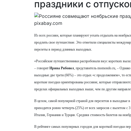
праздники с отпуск
pixabay.com
Из всех россиян, которые планируют уехать отдыхать на ноябрьс
продлить свое путешествие. Это отметили специалисты междунар
перелеты в период длинных выходных.
«Российские путешественники распробовали вкус коротких вылаз
– говорит
Ирина Рябовол
, представитель
momondo.ru, – Однако
выходные две трети (66%) – это отдых «с продолжением», то есть
короткие поездки ориентированы россияне, которые отправляютс
пределах официальных выходных выше, чем по другим направлен
В целом, самой популярной страной для перелетов в выходные в 
приходится ровно четверть (25%) от всех запросов с вылетом с 3
Италия, Германия и Турция. Средняя стоимость билетов на ноябр
В рейтинге самых популярных городов для короткой поездки пер