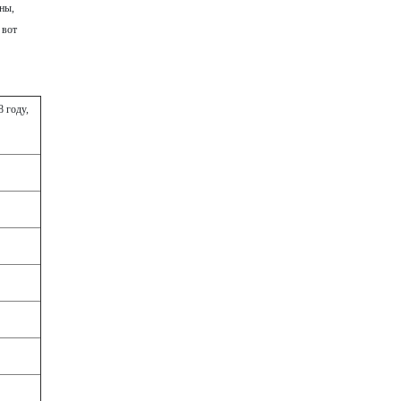
ны,
 вот
8 году,