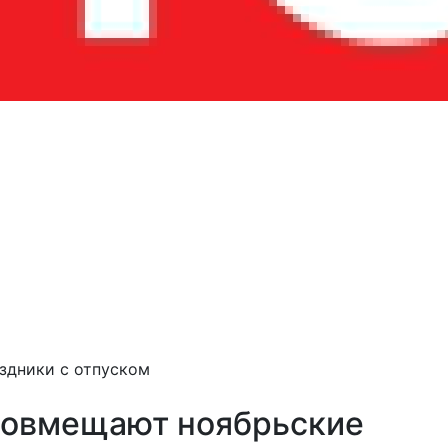
здники с отпуском
совмещают ноябрьские