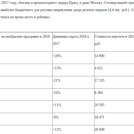
 2017 году, обогнав и прошлогоднего лидера Прагу, и даже Москву. Столица нашей стра
 наиболее бюджетного для россиян направления среди десятки лидеров (4,4 тыс. руб.). А
тился на третье место в рейтинге.
 на ноябрьские праздники в 2018
Динамика спроса 2018 к
Стоимость перелета в 201
2017
руб.
+20%
14 999
+15%
4 412
-21%
17 335
-16%
8 384
+11%
20 505
-6%
18 471
+12%
20 949