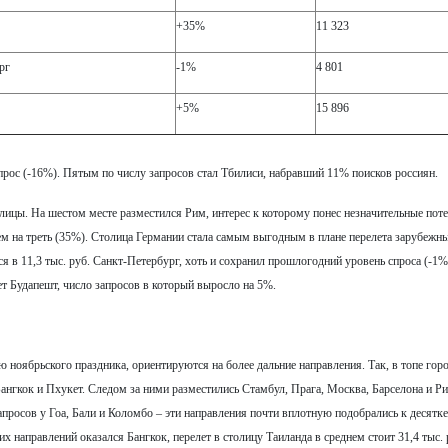
+35%
11 323
рг
-1%
4 801
+5%
15 896
прос (-16%). Пятым по числу запросов стал Тбилиси, набравший 11% поисков россиян.
ицы. На шестом месте разместился Рим, интерес к которому понес незначительные поте
чем на треть (35%). Столица Германии стала самым выгодным в плане перелета зарубежн
ся в 11,3 тыс. руб. Санкт-Петербург, хоть и сохранил прошлогодний уровень спроса (-1%
ет Будапешт, число запросов в который выросло на 5%.
ноябрьского праздника, ориентируются на более дальние направления. Так, в топе гор
ангкок и Пхукет. Следом за ними разместились Стамбул, Прага, Москва, Барселона и Р
просов у Гоа, Бали и Коломбо – эти направления почти вплотную подобрались к десятк
 направлений оказался Бангкок, перелет в столицу Таиланда в среднем стоит 31,4 тыс. 