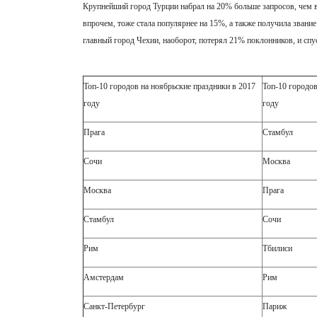
Крупнейший город Турции набрал на 20% больше запросов, чем в
впрочем, тоже стала популярнее на 15%, а также получила звание
главный город Чехии, наоборот, потерял 21% поклонников, и спус
Топ-10 городов на ноябрьские праздники в 2017
Топ-10 городов
году
году
Прага
Стамбул
Сочи
Москва
Москва
Прага
Стамбул
Сочи
Рим
Тбилиси
Амстердам
Рим
Санкт-Петербург
Париж