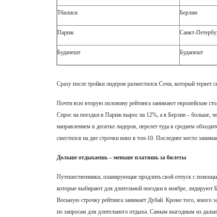
Тбилиси
Берлин
Париж
Санкт-Петербу
Будапешт
Будапешт
Сразу после тройки лидеров разместился Сочи, который теряет с
Почти всю вторую половину рейтинга занимают европейские стол
Спрос на поездки в Париж вырос на 12%, а в Берлин – больше, 
направлением в десятке лидеров, перелет туда в среднем обходит
сместился на две строчки вниз в топ-10. Последнее место занима
Дольше отдыхаешь – меньше платишь за билеты
Путешественники, планирующие продлить свой отпуск с помощью 
которые выбирают для длительной поездки в ноябре, лидируют Б
Восьмую строчку рейтинга занимает Дубай. Кроме того, много за
по запросам для длительного отдыха. Самым выгодным из дальних