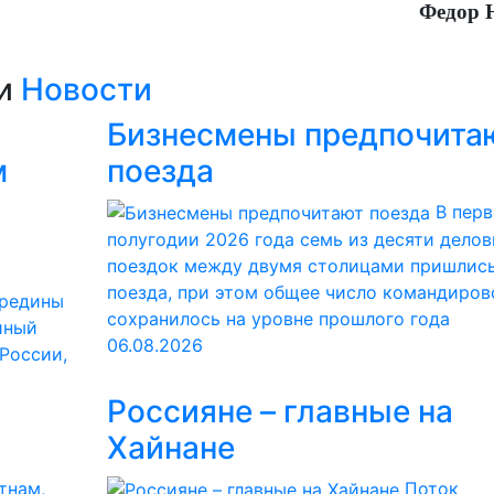
Федор
ии
Новости
Бизнесмены предпочита
м
поезда
В пер
полугодии 2026 года семь из десяти дело
поездок между двумя столицами пришлись
поезда, при этом общее число командиров
ередины
сохранилось на уровне прошлого года
йный
06.08.2026
 России,
Россияне – главные на
Хайнане
тнам,
Поток