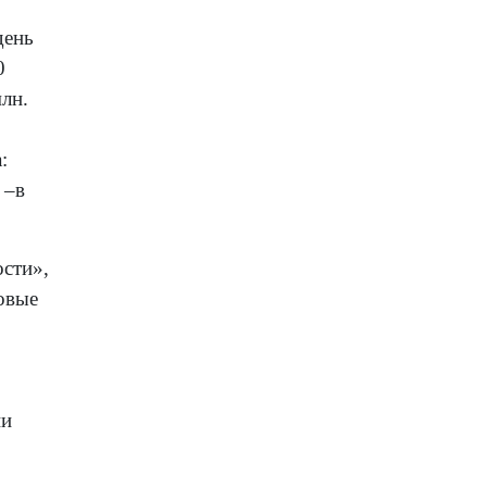
день
0
лн.
:
 –в
ости»,
овые
ии