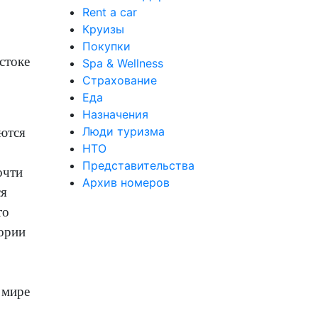
Rent a car
Круизы
Покупки
стоке
Spa & Wellness
Страхование
Еда
Назначения
Люди туризма
яются
НТО
Представительства
очти
Архив номеров
ся
то
тории
 мире