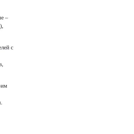
е –
),
лей с
в,
оим
.