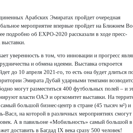
диненных Арабских Эмиратах пройдет очередная
бальное мероприятие впервые пройдет на Ближнем Во
лее подробно об EXPO-2020 рассказали в ходе пресс-
 выставки.
ает уверенность в том, что инновации и прогресс явл
рудничества и обмена идеями. Выставка откроется
дет до 10 апреля 2021-го, то есть она будет длиться п
территории Эмирата Дубай ударными темпами возводит
одно могут разместиться 400 футбольных полей – и э
анируют власти ОАЭ и оргкомитет выставки. На терри
самый большой бизнес-центр в стране (45 тысяч м²) и
-Васл, на которой в различных мероприятиях смогут
ловек. А в павильоне «Мобильность» самый большой в
жет доставить в Багдад IX века сразу 500 человек!