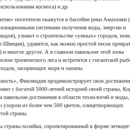
использовании космоса) и др.
итие» посетители окажутся в бассейне реки Амазонки 
нновационными системами получения воды, энергии и
андов), узнают о строительстве «умных» городов, нов
е Швеции), удивятся, как можно простой песок преврат
 и многое другое. А в главном павильоне этой зоны
олом тропического леса и встретятся с гигантской рыб
ходов, засоряющих моря и океаны.
ьность», Финляндия продемонстрирует свои достижени
омит с богатой 5000-летней историей своей страны, Ко
 павильоне достижения в области технологий и моды,
н узором из более чем 500 цветов, олицетворяющих
той страны.
ы страны-хозяйки, спроектированный в форме летящег