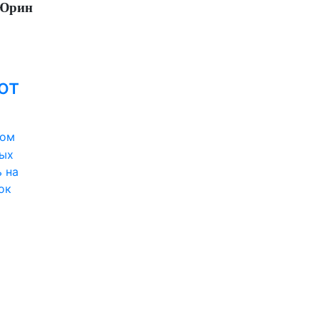
 Юрин
ют
вом
вых
 на
ок