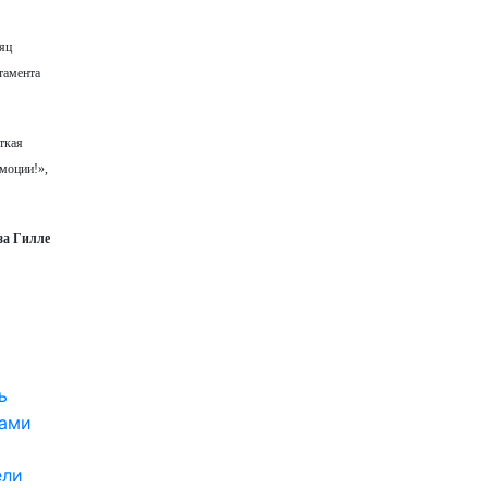
сяц
тамента
ткая
эмоции!»,
за Гилле
ь
ками
ели