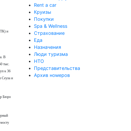
Rent a car
Круизы
Покупки
Spa & Wellness
ОТК) и
Страхование
Еда
Назначения
Люди туризма
а. В
НТО
50 тыс.
Представительства
уп к 36
Архив номеров
п Сеула и
ер Бюро
ерный
 мосту