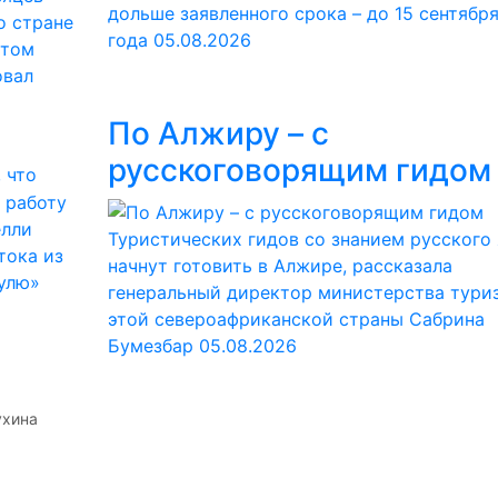
дольше заявленного срока – до 15 сентябр
о стране
года
05.08.2026
этом
овал
По Алжиру – с
русскоговорящим гидом
 что
 работу
елли
Туристических гидов со знанием русского
тока из
начнут готовить в Алжире, рассказала
нулю»
генеральный директор министерства тури
этой североафриканской страны Сабрина
Бумезбар
05.08.2026
ухина