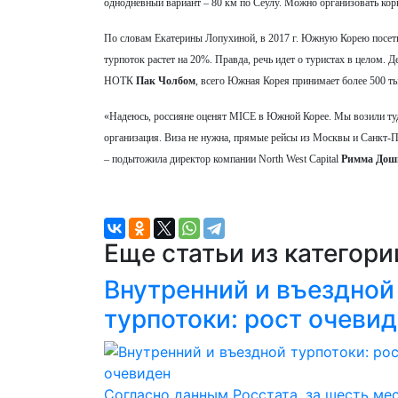
однодневный вариант – 80 км по Сеулу. Можно организовать кор
По словам Екатерины Лопухиной, в 2017 г. Южную Корею посетил
турпоток растет на 20%. Правда, речь идет о туристах в целом.
НОТК
Пак Чолбом
, всего Южная Корея принимает более 500 тыс
«Надеюсь, россияне оценят MICE в Южной Корее. Мы возили туда
организация. Виза не нужна, прямые рейсы из Москвы и Санкт-Пе
– подытожила директор компании North West Capital
Римма Дош
Еще статьи из категор
Внутренний и въездной
турпотоки: рост очеви
Согласно данным Росстата, за шесть ме