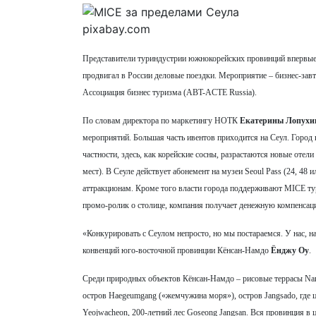
pixabay.com
Представители туриндустрии южнокорейских провинций впервые 
продвигал в России деловые поездки. Мероприятие – бизнес-зав
Ассоциация бизнес туризма (ABT-ACTE Russia).
По словам директора по маркетингу НОТК
Екатерины Лопухи
мероприятий. Большая часть ивентов приходится на Сеул. Город 
частности, здесь, как корейские сосны, разрастаются новые отел
мест). В Сеуле действует абонемент на музеи Seoul Pass (24, 48 
аттракционам. Кроме того власти города поддерживают MICE тур
промо-ролик о столице, компания получает денежную компенсацию
«Конкурировать с Сеулом непросто, но мы постараемся. У нас, н
конвенций юго-восточной провинции Кёнсан-Намдо
Ёнджу Оу
.
Среди природных объектов Кёнсан-Намдо – рисовые террасы Namha
остров Haegeumgang («жемчужина моря»), остров Jangsado, где ц
Yeojwacheon, 200-летний лес Goseong Jangsan. Вся провинция в 