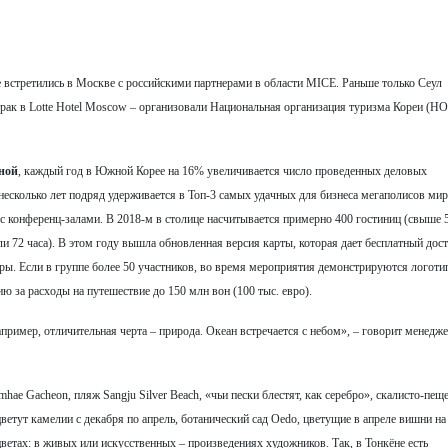
встретились в Москве с российскими партнерами в области MICE. Раньше только Сеул
трак в Lotte Hotel Moscow – организовали Национальная организация туризма Кореи (Н
ной
, каждый год в Южной Корее на 16% увеличивается число проведенных деловых
несколько лет подряд удерживается в Топ-3 самых удачных для бизнеса мегаполисов мир
и с конференц-залами. В 2018-м в столице насчитывается примерно 400 гостиниц (свыше 
или 72 часа). В этом году вышла обновленная версия карты, которая дает бесплатный дост
ы. Если в группе более 50 участников, во время мероприятия демонстрируются логоти
 за расходы на путешествие до 150 млн вон (100 тыс. евро).
апример, отличительная черта – природа. Океан встречается с небом», – говорит менедж
e Gacheon, пляж Sangju Silver Beach, «чьи пески блестят, как серебро», скалисто-пещ
ветут камелии с декабря по апрель, ботанический сад Oedo, цветущие в апреле вишни на
цветах: в живых или искусственных – произведениях художников. Так, в Тонкёне есть