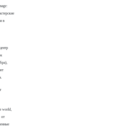
mage:
астерские
и в
центр
рк
Spa),
вят
а.
т
 world,
 от
женные