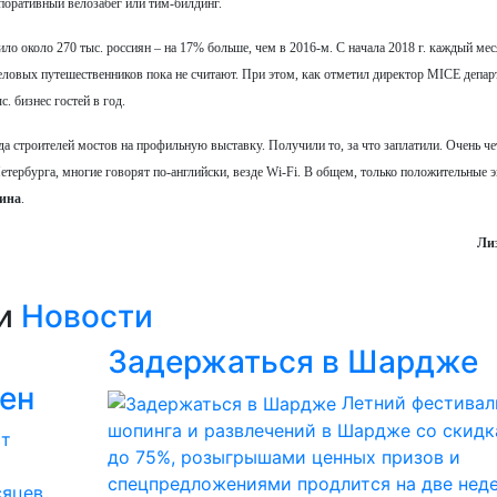
поративный велозабег или тим-билдинг.
о около 270 тыс. россиян – на 17% больше, чем в 2016-м. С начала 2018 г. каждый ме
 Деловых путешественников пока не считают. При этом, как отметил директор MICE депар
. бизнес гостей в год.
 строителей мостов на профильную выставку. Получили то, за что заплатили. Очень че
тербурга, многие говорят по-английски, везде Wi-Fi. В общем, только положительные 
ина
.
Ли
ии
Новости
Задержаться в Шардже
ден
Летний фестивал
шопинга и развлечений в Шардже со скид
до 75%, розыгрышами ценных призов и
спецпредложениями продлится на две нед
сяцев