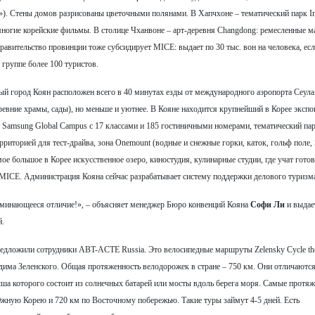
»). Стены домов разрисованы цветочными полянами. В Хапчхоне – тематический парк I
 многие корейские фильмы. В столице Чханвоне – арт-деревня Changdong: ремесленные м
равительство провинции тоже субсидирует MICE: выдает по 30 тыс. вон на человека, есл
в группе более 100 туристов.
ый город Коян расположен всего в 40 минутах езды от международного аэропорта Сеула
вние храмы, сады), но меньше и уютнее. В Кояне находится крупнейший в Корее экспо
 Samsung Global Campus с 17 классами и 185 гостиничными номерами, тематический па
риторией для тест-драйва, зона Onemount (водные и снежные горки, каток, гольф поле, 
мое большое в Корее искусственное озеро, киностудия, кулинарные студии, где учат гото
 MICE. Администрация Кояна сейчас разрабатывает систему поддержки делового туризм
поминающееся отличие!», – объясняет менеджер Бюро конвенций Кояна
Софи Ли
и выдае
й.
дложили сотрудники ABT-ACTE Russia. Это велосипедные маршруты Zelensky Cycle the
дима Зеленского. Общая протяженность велодорожек в стране – 750 км. Они отличаются
ша которого состоит из солнечных батарей или мосты вдоль берега моря. Самые протя
жную Корею и 720 км по Восточному побережью. Такие туры займут 4-5 дней. Есть