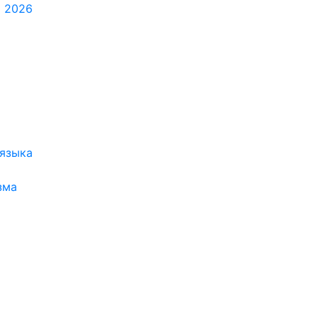
я 2026
 языка
зма