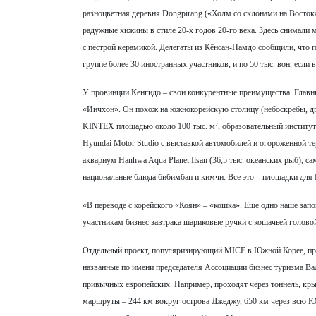
разноцветная деревня Dongpirang («Холм со склонами на Восток
радужные хижины в стиле 20-х годов 20-го века. Здесь снимали
с пестрой керамикой. Делегаты из Кёнсан-Намдо сообщили, что п
группе более 30 иностранных участников, и по 50 тыс. вон, если 
У провинции Кёнгидо – свои конкурентные преимущества. Главн
«Инчхон». Он похож на южнокорейскую столицу (небоскребы, дре
KINTEX площадью около 100 тыс. м², образовательный институт
Hyundai Motor Studio с выставкой автомобилей и огороженной тер
аквариум Hanhwa Aqua Planet Ilsan (36,5 тыс. океанских рыб), са
национальные блюда бибимбап и кимчи. Все это – площадки для
«В переводе с корейского «Коян» – «кошка». Еще одно наше за
участникам бизнес завтрака шариковые ручки с кошачьей голово
Отдельный проект, популяризирующий MICE в Южной Корее, пре
названные по имени председателя Ассоциации бизнес туризма Ва
привычных европейских. Например, проходят через тоннель, кры
маршруты – 244 км вокруг острова Джеджу, 650 км через всю Ю