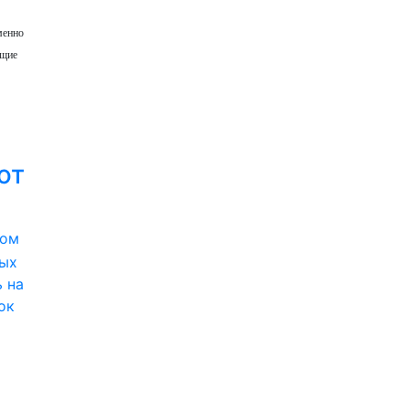
менно
ущие
ют
вом
вых
 на
ок