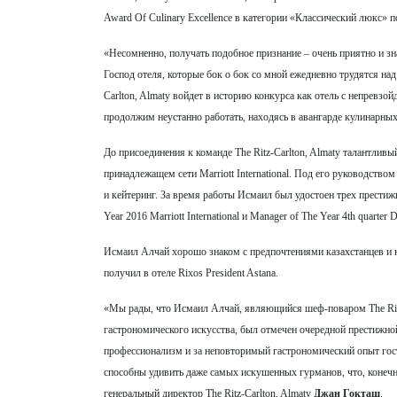
Award Of Culinary Excellence в категории «Классический люкс» по 
«Несомненно, получать подобное признание – очень приятно и зн
Господ отеля, которые бок о бок со мной ежедневно трудятся над
Carlton, Almaty войдет в историю конкурса как отель с непревз
продолжим неустанно работать, находясь в авангарде кулинарны
До присоединения к команде The Ritz-Carlton, Almaty талантливый
принадлежащем сети Marriott International. Под его руководств
и кейтеринг. За время работы Исмаил был удостоен трех престижны
Year 2016 Marriott International и Manager of The Year 4th quarter D
Исмаил Алчай хорошо знаком с предпочтениями казахстанцев и н
получил в отеле Rixos President Astana.
«Мы рады, что Исмаил Алчай, являющийся шеф-поваром The Ritz-
гастрономического искусства, был отмечен очередной престижно
профессионализм и за неповторимый гастрономический опыт госте
способны удивить даже самых искушенных гурманов, что, конечн
генеральный директор The Ritz-Carlton, Almaty
Джан Гокташ
.