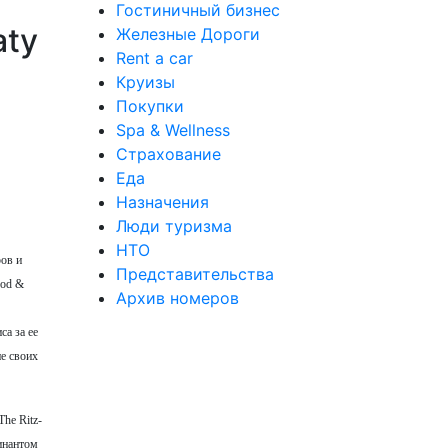
Гостиничный бизнес
aty
Железные Дороги
Rent a car
Круизы
Покупки
Spa & Wellness
Страхование
Еда
Назначения
Люди туризма
НТО
ров и
Представительства
ood &
Архив номеров
а за ее
ие своих
he Ritz-
минантом