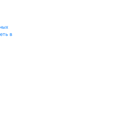
ных
еть в