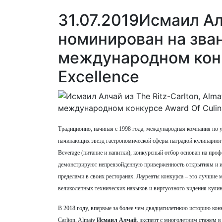
31.07.2019
Исмаил Алч
номинирован на зва
международном конк
Excellence
Традиционно, начиная с 1998 года, международная компания по 
начинающих звезд гастрономической сферы наградой кулинарного 
Beverage (питание и напитки), конкурсный отбор основан на пр
демонстрируют непревзойденную приверженность открытиям и ист
пределами в своих ресторанах. Лауреаты конкурса – это лучшие м
великолепных технических навыков и виртуозного видения кулин
В 2018 году, впервые за более чем двадцатилетнюю историю конк
Carlton, Almaty
Исмаил Алчай
, эксперт с многолетним стажем 