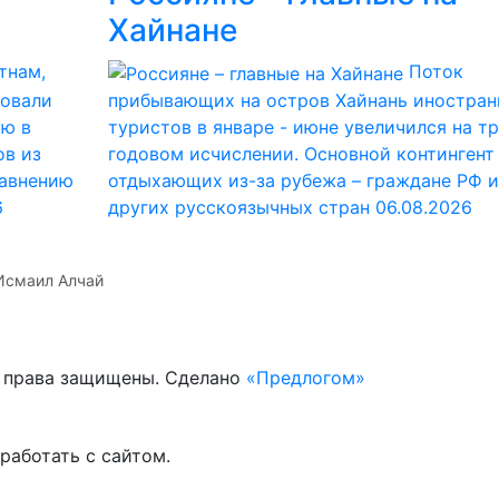
Хайнане
тнам,
Поток
ровали
прибывающих на остров Хайнань иностран
ию в
туристов в январе - июне увеличился на тр
ов из
годовом исчислении. Основной контингент
равнению
отдыхающих из-за рубежа – граждане РФ и
6
других русскоязычных стран
06.08.2026
Исмаил Алчай
е права защищены. Сделано
«Предлогом»
работать с сайтом.