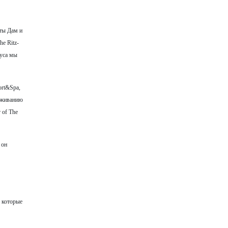
оты Дам и
e Ritz-
туса мы
ort&Spa,
луживанию
 of The
 он
, которые