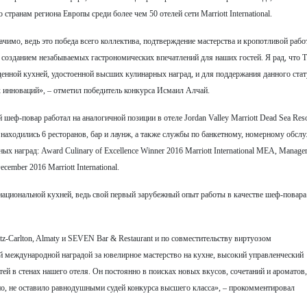
странам региона Европы среди более чем 50 отелей сети Marriott International.
ачимо, ведь это победа всего коллектива, подтверждение мастерства и кропотливой раб
 созданием незабываемых гастрономических впечатлений для наших гостей. Я рад, что Th
ойденной кухней, удостоенной высших кулинарных наград, и для поддержания данного ста
х инноваций», – отметил победитель конкурса Исмаил Алчай.
 шеф-повар работал на аналогичной позиции в отеле Jordan Valley Marriott Dead Sea Res
ом находились 6 ресторанов, бар и лаунж, а также службы по банкетному, номерному обс
х наград: Award Culinary of Excellence Winner 2016 Marriott International MEA, Manager
ecember 2016 Marriott International.
ациональной кухней, ведь свой первый зарубежный опыт работы в качестве шеф-повара
Carlton, Almaty и SEVEN Bar & Restaurant и по совместительству виртуозом
й международной наградой за ювелирное мастерство на кухне, высокий управленческий
й в стенах нашего отеля. Он постоянно в поисках новых вкусов, сочетаний и ароматов
о, не оставило равнодушными судей конкурса высшего класса», – прокомментировал