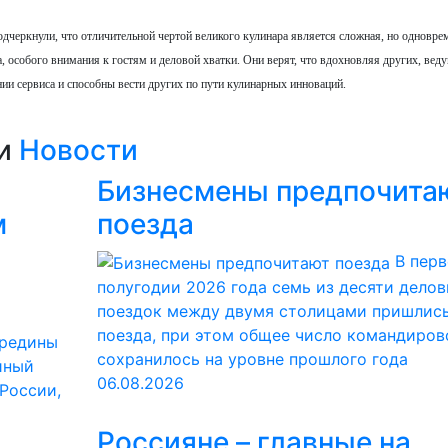
одчеркнули, что отличительной чертой великого кулинара является сложная, но одновре
, особого внимания к гостям и деловой хватки. Они верят, что вдохновляя других, вед
нии сервиса и способны вести других по пути кулинарных инноваций.
ии
Новости
Бизнесмены предпочита
м
поезда
В пер
полугодии 2026 года семь из десяти дело
поездок между двумя столицами пришлись
поезда, при этом общее число командиров
ередины
сохранилось на уровне прошлого года
йный
06.08.2026
 России,
Россияне – главные на