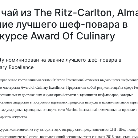
ай из The Ritz-Carlton, Alm
ние лучшего шеф-повара в
урсе Award Of Culinary
управлению гостиничными сетями Marriott International отмечает выдающихся шеф-пова
мастерства Award of Culinary Excellence. Представляя собой ряд номинаций в сфере F
офессиональных достижениях и кулинарной страсти выдающихся шеф-поваров, которые
инное лидерство в построении идеальных процессов на кухне и исключительного сервис
еждународные кулинарные эксперты сети Marriott International, отмеченные за проявлен
арного искусства.
урса, номинантом на эту авторитетную награду стал представитель из СНГ. Шеф-повар T
в гастрономической сфере, возглавляющий рестораны отеля с января 2018 года, стал но