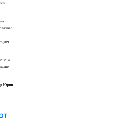
ста.
ины,
товлению
отором
 еще на
к наших
ор Юрин
ют