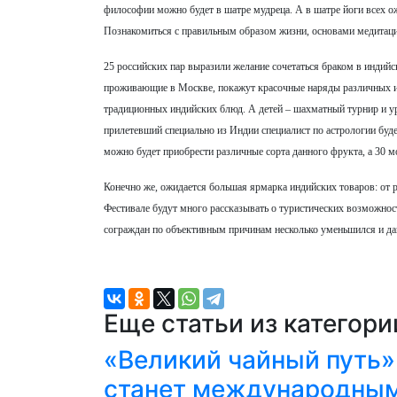
философии можно будет в шатре мудреца. А в шатре йоги всех 
Познакомиться с правильным образом жизни, основами медитаци
25 российских пар выразили желание сочетаться браком в индий
проживающие в Москве, покажут красочные наряды различных и
традиционных индийских блюд. А детей – шахматный турнир и ур
прилетевший специально из Индии специалист по астрологии буде
можно будет приобрести различные сорта данного фрукта, а 30 
Конечно же, ожидается большая ярмарка индийских товаров: от р
Фестивале будут много рассказывать о туристических возможнос
сограждан по объективным причинам несколько уменьшился и да
Еще статьи из категор
«Великий чайный путь»
станет международны