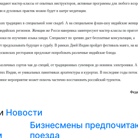
ожидают мастер-классы от опытных инструкторов, активные программы для любого возра
и и духовных практик можно будет в шатре медитации.
ских традициях в специальной зоне свадеб. А на специальном фэшн-шоу индийские женщ
ндийских регионов. Женщин же Росси наверняка заинтересуют мастер-классы по приго
оки по изучению языка хинди. Специалист по зрению даст бесплатные консультации, а
т предсказывать будущее и судьбу. В рамках Дней Индии пройдет фестиваль манго, на к
московских ресторанов предложат попробовать различные индийские блюда.
азличных сортов чая до специй, от традиционных сувениров до новинок электроники. А
тях Индии, ее уникальных памятниках архитектуры и курортах. В последние годы пото
нное мероприятие может помочь частично восстановить российский турпоток.
Фед
ии
Новости
Бизнесмены предпочита
м
поезда