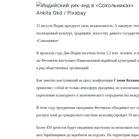
Ankita Gkd / Pixabay
15 августа Индия празднует свою независимость. А накануне эт
посвященный культуре, традициям, искусству данного государств
«Сокольники».
В прошлом году Дни Индии посетили более 1,2 млн. человек, в 
же Фестиваля выступают Национальный индийский культурный ц
и ряд общественных организаций.
Как заметил выступивший на пресс-конференции
Сэмми Котван
приносим с собой не только атмосферу праздника, но и возможн
укреплению культурного и экономического сотрудничества межд
В этом году трехдневная программа Фестиваля объединяет все са
росписи хной до грандиозного шествия колесниц (пройдет 10 а
Более 450 артистов будут ежедневно выступать на нескольких пл
шоу барабанщиков до акробатов на ходулях. На территории парка