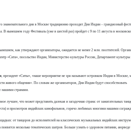
ого знаменательного дня в Москве традиционно проходят Дни Индии – грандиозный фест
а. В нынешнем году Фестиваль (уже в шестой раз) пройдет с 9 по 11 августа в московск
нынешнем, как утверждают организаторы, ожидается не менее 2 млн. посетителей. Орган
ентр «Сита», посольство Индии, Министерство культуры России, Департамент культур
и
, президент «Ситы», «наше мероприятие не зря называют островком Индии в Москве, 
ости живого общения». По словам же организаторов, Дни Индии будут способствовать
у нашими странами.
мое лучшее, что может представить далекая и загадочная страна: от зажигательных танц
вгуста) и просмотров индийских кинофильмов, горячо любимых многими нашими сограж
ощадках: от танцоров до исполнителей на классических музыкальных индийских инструме
 появятся несколько тематических шатров. Больше узнать о здоровом питании, аюрведе