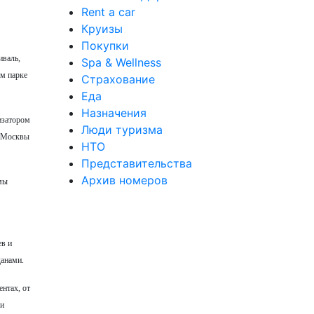
Rent a car
Круизы
Покупки
иваль,
Spa & Wellness
ом парке
Страхование
Еда
Назначения
изатором
Люди туризма
ы Москвы
НТО
Представительства
Архив номеров
мы
ев и
данами.
нтах, от
 и