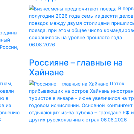
В пер
полугодии 2026 года семь из десяти дело
поездок между двумя столицами пришлись
поезда, при этом общее число командиров
ередины
сохранилось на уровне прошлого года
йный
06.08.2026
 России,
Россияне – главные на
Хайнане
тнам,
Поток
ровали
прибывающих на остров Хайнань иностран
ию в
туристов в январе - июне увеличился на тр
ов из
годовом исчислении. Основной контингент
равнению
отдыхающих из-за рубежа – граждане РФ и
6
других русскоязычных стран
06.08.2026