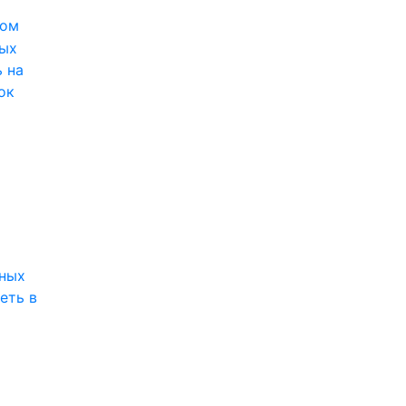
вом
вых
 на
ок
ных
еть в