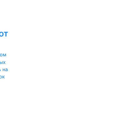
ют
вом
вых
 на
ок