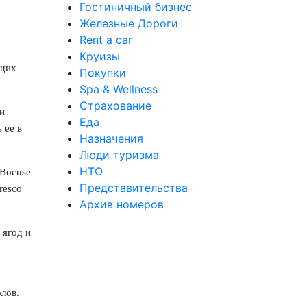
Гостиничный бизнес
Железные Дороги
Rent a car
Круизы
ющих
Покупки
Spa & Wellness
Страхование
и
Еда
 ее в
Назначения
Люди туризма
НТО
 Bocuse
Представительства
resco
Архив номеров
 ягод и
лов.