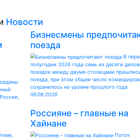
ии
Новости
Бизнесмены предпочита
м
поезда
В пер
полугодии 2026 года семь из десяти дело
поездок между двумя столицами пришлись
поезда, при этом общее число командиров
ередины
сохранилось на уровне прошлого года
йный
06.08.2026
 России,
Россияне – главные на
Хайнане
тнам,
Поток