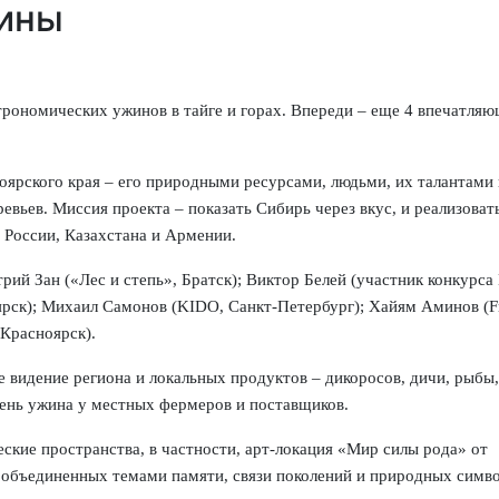
ины
трономических ужинов в тайге и горах. Впереди – еще 4 впечатля
оярского края – его природными ресурсами, людьми, их талантами 
вьев. Миссия проекта – показать Сибирь через вкус, и реализовать
 России, Казахстана и Армении.
й Зан («Лес и степь», Братск); Виктор Белей (участник конкурса
оярск); Михаил Самонов (KIDO, Санкт-Петербург); Хайям Аминов (F
 Красноярск).
 видение региона и локальных продуктов – дикоросов, дичи, рыбы,
день ужина у местных фермеров и поставщиков.
еские пространства, в частности, арт-локация «Мир силы рода» от
объединенных темами памяти, связи поколений и природных симво