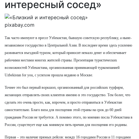
интересный сосед»
pixabay.com
Так часто именуют в прессе Узбекистан, бывшую советскую республику, а ныне-
независимое государство в Центральной Азии. В последнее время здесь усиленно
развивается въездной туризм, который приносит немало денег и обеспечивает
рабочими местами многих жителей страны. Презентация туристических
возможностей Узбекистана, организованная принимающей туркомпанией
Uzbekistan for you, с успехом прошла недавно в Москве.
Точнее это был первый воркшоп, организованный для российских турфирм,
желающих отправлять своих клиентов именно в это государство. Тем более, что
сделать это очень просто, как, впрочем, и просто отправиться в Узбекистан
самостоятельно. Благо виза для посещения этой страны на срок до 60 дней
гражданам России не требуется. А помимо этого, по мнению посла Узбекистана в
России, существует еще как минимум пять причин для посещения его родины.
Первая – это наличие прямых рейсов: между 16 городами России и 11 городами