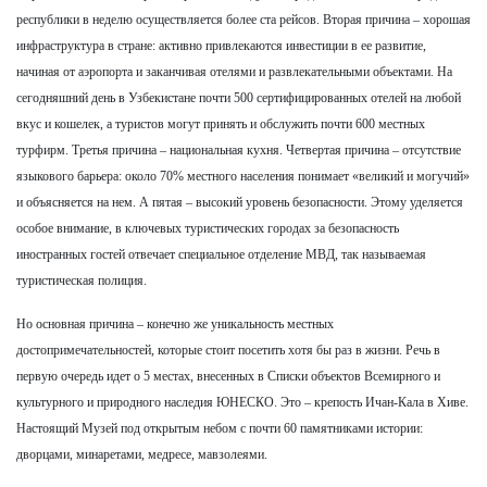
республики в неделю осуществляется более ста рейсов. Вторая причина – хорошая
инфраструктура в стране: активно привлекаются инвестиции в ее развитие,
начиная от аэропорта и заканчивая отелями и развлекательными объектами. На
сегодняшний день в Узбекистане почти 500 сертифицированных отелей на любой
вкус и кошелек, а туристов могут принять и обслужить почти 600 местных
турфирм. Третья причина – национальная кухня. Четвертая причина – отсутствие
языкового барьера: около 70% местного населения понимает «великий и могучий»
и объясняется на нем. А пятая – высокий уровень безопасности. Этому уделяется
особое внимание, в ключевых туристических городах за безопасность
иностранных гостей отвечает специальное отделение МВД, так называемая
туристическая полиция.
Но основная причина – конечно же уникальность местных
достопримечательностей, которые стоит посетить хотя бы раз в жизни. Речь в
первую очередь идет о 5 местах, внесенных в Списки объектов Всемирного и
культурного и природного наследия ЮНЕСКО. Это – крепость Ичан-Кала в Хиве.
Настоящий Музей под открытым небом с почти 60 памятниками истории:
дворцами, минаретами, медресе, мавзолеями.