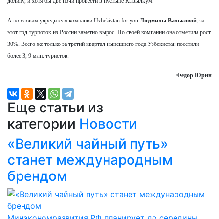
долину, и хотя бы две ночи провести в пустыне Кызылкум.
А по словам учредителя компании Uzbekistan for you
Людмилы Вальковой
, за
этот год турпоток из России заметно вырос. По своей компании она отметила рост
30%. Всего же только за третий квартал нынешнего года Узбекистан посетили
более 3, 9 млн. туристов.
Федор Юрин
Еще статьи из
категории
Новости
«Великий чайный путь»
станет международным
брендом
Минэкономразвития РФ планирует до середины