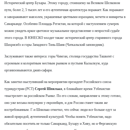
Исторический центр Бухары. Этому городу, стоявшему на Великом Шелковом
пути, более 2, 5 тысяч лет и его аутентичная архитектура поражает. Как поражают
и завораживают мавзолеи, украшенные цветными изразцами, мечети и минареты в
Самарканде. Особенно Площадь Регистан, на которой с наступлением сумерек
можно увидеть яркое цветовое музыкальное представление о непростой судьбе
этого города. В ЮНЕСКО входят также: исторический центр старинного города
Шахрисябз и горы Западного Тянь-Шаня (Чаткальский заповедник).
Заслуживают также интереса: горы Чимган, столица государства Ташкент с
огромным и колоритным местным рынком и пустыня Кызылкум, куда
организовываются джип-сафари.
Как заметил выступивший на мероприятии президент Российского союза
туриндустрии (РСТ)
Сергей Шпилько
, в ближайшее время Узбекистан
«выстрелит» на российском Рынке. По его словам, направление к этому готово,
оно уже весьма популярно у европейцев, и для России станет таким же
востребованным. Г-н Шпилько отметил, что сейчас люди все больше едут за
живой природой, аутентичной культурой. Чтобы понять Узбекистан, надо
обязательно посетить не только Самарканд, Бухару и Хиву, но и Ферганскую