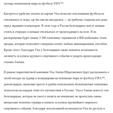
легенда чемпионатов мира по футболу FIFA™.
Быстрота и удобство оплаты по картам Visa позволят поклонникам футбола не
отвлекаться от игры, где бы они ни находились — на трибунах стадиона или дома
перед экранами телевизоров. В этом году в России болельщики смогут меньше
стоять в очередях и меньше отвлекаться от происходящего на поле. В их
распоряжении будет свыше 3 500 платежных терминалов и 800 мобильных точек
продаж, которые позволяют совершать оплату любым инновационным способом.
Кроме этого, благодаря Visa у болельщиков также появится возможность
заглянуть за кулисы крупного спортивного события и увидеть происходящее
глазами Златана.
В рамках маркетинговой кампании Visa Златан Ибрагимович будет рассказывать о
своей поездке на турнир и возвращении на чемпионат мира по футболу FIFA™,
демонстрируя, насколько просто и удобно использовать бесконтактные платежные
технологии на каждом этапе его путешествия в Россию. Visa и Златан помогут тем
болельщикам, которые не смогут попасть на чемпионат, не пропустить самые
интересные моменты турнира и попасть за кулисы крупнейшего мирового
спортивного события, благодаря эксклюзивной возможности Visa по доступу в