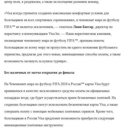
центр поля, в раздевалки, а также на посещение разминок команд.
«Visa всегда стремится создавать максимально комфортные условия для
болельщиков на всех спортивных соревнованиях, и чемпионат мира по футболу
FIFA™ не является исключением, — отметила
Линн Биггар
, директор по
маркетингу и коммуникациям Visa Inc. — Наша маркетинговая кампания,
посвященная чемпионату мира по футболу FIFA™, призвана помочь
болельщикам по всему миру не пропустить ни одного мгновения футбольного
первенства, предлагая для этого новые, инновационные способы оплаты, а также
возможность заглянуть за кулисы турнира».
Без наличных от матча открытия до финала
На Чемпионате мира по футболу FIFA 2018 в России™ карты Visa будут
приниматься в качестве эксклюзивного средства оплаты на официальных
площадках везде, где будет осуществляться прием безналичных платежей. На
стадионах болельщики смогут использовать бесконтактные карты Visa, а также
совершать оплату с помощью мобильных платежных сервисов. Кроме того,
болельщикам в России Visa предложит возможность приобрести следующие
инновационные платежные инструменты: