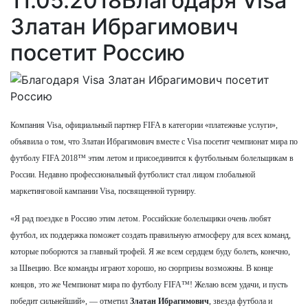
11.05.2018
Благодаря Visa
Златан Ибрагимович
посетит Россию
Компания Visa, официальный партнер FIFA в категории «платежные услуги»,
объявила о том, что Златан Ибрагимович вместе с Visa посетит чемпионат мира по
футболу FIFA 2018™ этим летом и присоединится к футбольным болельщикам в
России. Недавно профессиональный футболист стал лицом глобальной
маркетинговой кампании Visa, посвященной турниру.
«Я рад поездке в Россию этим летом. Российские болельщики очень любят
футбол, их поддержка поможет создать правильную атмосферу для всех команд,
которые поборются за главный трофей. Я же всем сердцем буду болеть, конечно,
за Швецию. Все команды играют хорошо, но сюрпризы возможны. В конце
концов, это же Чемпионат мира по футболу FIFA™! Желаю всем удачи, и пусть
победит сильнейший», — отметил
Златан Ибрагимович
, звезда футбола и