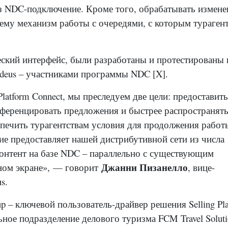
з NDC-подключение. Кроме того, обрабатывать измене
ему механизм работы с очередями, с которым тураген
еский интерфейс, были разработаны и протестированы 
adeus – участниками программы NDC [X].
latform Connect, мы преследуем две цели: предоставить
еренцировать предложения и быстрее распространят
спечить турагентствам условия для продолжения работ
ие предоставляет нашей дистрибутивной сети из числа
онтент на базе NDC – параллельно с существующим
Джанни Пизанелло
дном экране», — говорит
, вице-
us.
up –
ключевой пользователь
-драйвер решения Selling Pl
ьное подразделение делового туризма FCM Travel Soluti