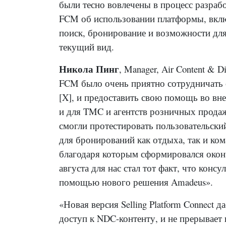
были тесно вовлечены в процесс разрабо
FCM об использовании платформы,
вклю
поиск, бронирование и возможности дл
текущий вид.
Никола Пинг
, Manager, Air Content & D
FCM было очень приятно сотрудничать 
[X], и предоставить свою помощь во вн
и для TMC и агентств розничных прода
смогли протестировать пользовательский
для бронирований как отдыха, так и ко
благодаря которым сформировался око
августа для нас стал тот факт, что кон
помощью нового решения Amadeus».
«Новая версия Selling Platform Connect д
доступ к NDC-контенту, и не прерывает