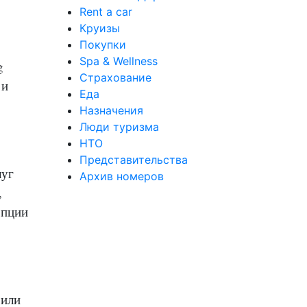
Rent a car
Круизы
Покупки
Spa & Wellness
g
Страхование
 и
Еда
Назначения
Люди туризма
НТО
Представительства
луг
Архив номеров
,
опции
 или