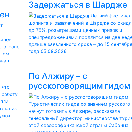
Задержаться в Шардже
ден
Летний фестивал
шопинга и развлечений в Шардже со скид
до 75%, розыгрышами ценных призов и
спецпредложениями продлится на две нед
сяцев
дольше заявленного срока – до 15 сентябр
о стране
года
05.08.2026
этом
овал
По Алжиру – с
русскоговорящим гидом
 что
 работу
елли
Туристических гидов со знанием русского
тока из
начнут готовить в Алжире, рассказала
нулю»
генеральный директор министерства тури
этой североафриканской страны Сабрина