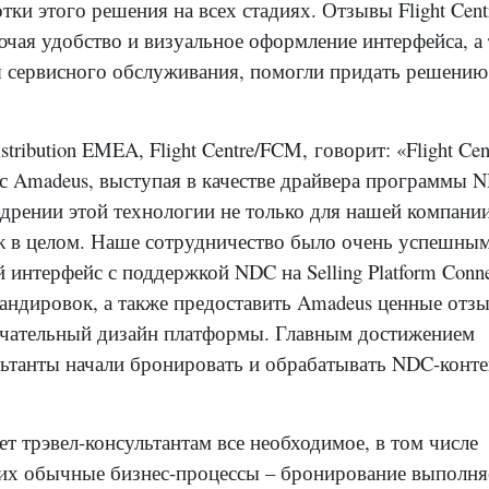
тки этого решения на всех стадиях.
Отзывы Flight Cent
чая удобство и визуальное оформление интерфейса, а
я сервисного обслуживания, помогли придать решению
istribution EMEA, Flight Centre/FCM, говорит: «Flight Cen
с Amadeus, выступая в качестве драйвера программы 
едрении этой технологии не только для нашей компании
ж в целом. Наше сотрудничество было очень успешны
 интерфейс с поддержкой NDC на Selling Platform Conne
мандировок, а также предоставить Amadeus ценные отз
нчательный дизайн платформы. Главным достижением
сультанты начали бронировать и обрабатывать NDC-конте
ает трэвел-консультантам все необходимое, в том числе
 их обычные бизнес-процессы – бронирование выполня