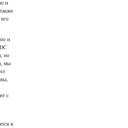
re и
 также
 его
tre и
NDC
, но
м, мы
ct
ывы,
нт с
ется в