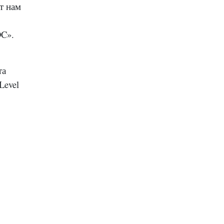
т нам
DC».
та
Level