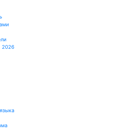
ь
ками
ели
я 2026
 языка
зма