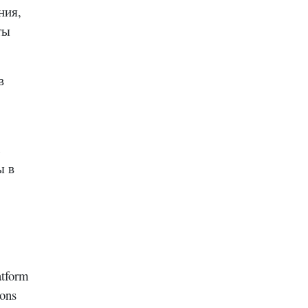
ния,
ты
в
ь
ы в
atform
ons