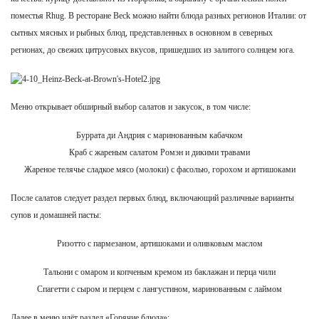
поместья Rhug. В ресторане Beck можно найти блюда разных регионов Италии: от
сытных мясных и рыбных блюд, представленных в основном в северных
регионах, до свежих цитрусовых вкусов, пришедших из залитого солнцем юга.
Меню открывает обширный выбор салатов и закусок, в том числе:
Буррата ди Андрия с маринованным кабачком
Краб с жареным салатом Ромэн и дикими травами
Жареное телячье сладкое мясо (молоки) с фасолью, горохом и артишоками
После салатов следует раздел первых блюд, включающий различные варианты
супов и домашней пасты:
Ризотто с пармезаном, артишоками и оливковым маслом
Тальони с омаром и копченым кремом из баклажан и перца чили
Спагетти с сыром и перцем с лангустином, маринованным с лаймом
Далее в меню идёт раздел «Горячие блюда»: