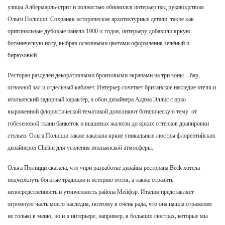
улицы Албермарль-стрит и полностью обновился интерьер под руководством
Ольги Полицци. Сохраняя исторические архитектурные детали, такие как
оригинальные дубовые панели 1900-х годов, интерьеру добавили яркую
ботаническую ноту, выбрав основными цветами оформления зелёный и
бирюзовый.
Ресторан разделен декоративными бронзовыми экранами на три зоны – бар,
основной зал и отдельный кабинет. Интерьер сочетает британское наследие отеля и
итальянский задорный характер, а обои дизайнера Адама Эллис с ярко
выраженной флористической тематикой дополняют ботаническую тему: от
гобеленовой ткани банкеток и вышитых жалюзи до ярких оттенков драпировки
стульев. Ольга Полицци также заказала яркие уникальные люстры флорентийских
дизайнеров Chelini для усиления итальянской атмосферы.
Ольга Полицци сказала, что «при разработке дизайна ресторана Beck хотела
подчеркнуть богатые традиции и историю отеля, а также отразить
непосредственность и утончённость района Мeйфэр. Италия представляет
огромную часть моего наследия, поэтому я очень рада, что она нашла отражение
не только в меню, но и в интерьере, например, в больших люстрах, которые мы