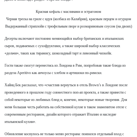
Красная кефаль с маслинами и эстрагоном
Черная треска на гриле с ндуя (колбаса из Калабрии), красным перцем и огурцом
Выдержанный стриплойн с трюфельным пюре и розмариновым соусом (на двоих)
Десерты включают постоянно меняющийся выбор британских и итальянских
сыров, подаваемых с сухофруктами, а также широкий выбор классических
«дольчи», таких как тирамису, шоколадный тарт и лимонный чизкейк.
Гости также смогут перенестись из Лондона в Рим, попробовав такие блюда из
раздела Aperitivo как анчоусы с хлебом и артишоки по-римски.
Хайнц Бек рассказал, что «счастлив вернуться в отель Brown’s в Лондоне после
проведенного в прошлом году совместного поп-ап проекта, а также принести с
собой некоторые из любимых блюд и, конечно, некоторые новые творения. Для
меня большая честь работать на собственной кухне в таком знаменитом отеле с
современным рестораном, дизайн которого отражает Италию и наследие
итальянской кухни».
Обновление коснулось не только меню ресторана: появился отдельный вход с