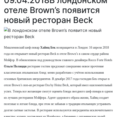
09.04.2018
В лондонском
отеле Brown’s появится
новый ресторан Beck
Мишленовский шеф-повар
Хайнц Бек
возвращается в Лондон: 16 апреля 2018
года он открывает новый ресторан Beck в отеле Brown’s в самом сердце района
Мейфэр. В обновленном под руководством главного дизайнера Rocco Forte Hotels
Ольги Полицци
ресторане гостям предложат совершенно новое прочтение
классических итальянских блюд: меню разработано с учётом использования
сезонных британских ингредиентов. В декабре 2017 года господин Бек открыл в
отеле Brown’s поп-ап ресторан Ora by Heinz Beck, который имел ошеломительный
успех. Теперь все желающие смогут оценить блюда звездного шеф-повара в одном
из лучших ресторанов Мэйфера. Адепт здорового образа жизни, Хайнц создает
полезные и легкие блюда, при этом не забывая о традиции итальянцев устраивать
долгие сытные застолья. В ресторане используются ингредиенты исключительного
качества: курицу доставляют из Норфолка, а баранину с органических полей