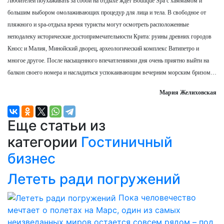
Любителей поухаживать за собой на отдыхе ждет Boutique Spa с хаммамом и
большим выбором омолаживающих процедур для лица и тела. В свободное от
пляжного и spa-отдыха время туристы могут осмотреть расположенные
неподалеку исторические достопримечательности Крита: руины древних городов
Кносс и Малия, Минойский дворец, археологический комплекс Ватипетро и
многое другое. После насыщенного впечатлениями дня очень приятно выйти на
балкон своего номера и насладиться успокаивающим вечерним морским бризом…
Мария Желиховская
Еще статьи из
категории
Гостиничный
бизнес
Лететь ради погружений
Пока человечество
мечтает о полетах на Марс, один из самых
неизведанных миров остается совсем рядом – под