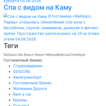
курорта
05.08.2026
Спа с видом на Каму
В гостинице «Radisson,
Пермь» открылась обновлённая спа-зона с
бассейном, сауной, хаммамом, джакузи и фитнес-
залом. Пространство расположено на 20-м этаже
отеля
04.08.2026
Теги
Radisson Blu Beach Resort Milatos
Bellevue
Crete
Крит
Гостиничный бизнес
Страноведение
GDS/CRS
Авиатранспорт
Гостиничный бизнес
Железные Дороги
Rent a car
Круизы
Покупки