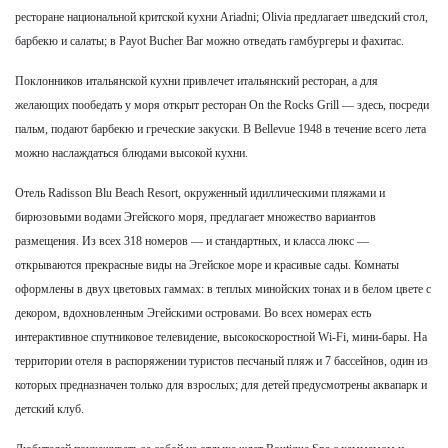
ресторане национальной критской кухни Ariadni; Olivia предлагает шведский стол,
барбекю и салаты; в Payot Bucher Bar можно отведать гамбургеры и фахитас.
Поклонников итальянской кухни привлечет итальянский ресторан, а для
желающих пообедать у моря открыт ресторан On the Rocks Grill — здесь, посреди
пальм, подают барбекю и греческие закуски. В Bellevue 1948 в течение всего лета
можно наслаждаться блюдами высокой кухни.
Отель Radisson Blu Beach Resort, окруженный идиллическими пляжами и
бирюзовыми водами Эгейского моря, предлагает множество вариантов
размещения. Из всех 318 номеров — и стандартных, и класса люкс —
открываются прекрасные виды на Эгейское море и красивые сады. Комнаты
оформлены в двух цветовых гаммах: в теплых минойских тонах и в белом цвете с
декором, вдохновленным Эгейскими островами. Во всех номерах есть
интерактивное спутниковое телевидение, высокоскоростной Wi-Fi, мини-бары. На
территории отеля в распоряжении туристов песчаный пляж и 7 бассейнов, один из
которых предназначен только для взрослых; для детей предусмотрены аквапарк и
детский клуб.