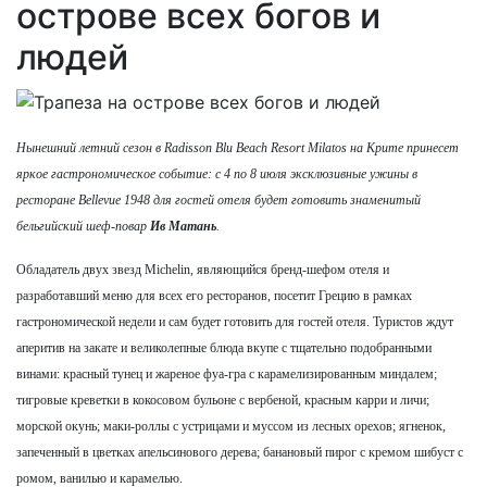
острове всех богов и
людей
Нынешний летний сезон в Radisson Blu Beach Resort Milatos на Крите принесет
яркое гастрономическое событие: с 4 по 8 июля эксклюзивные ужины в
ресторане Bellevue 1948 для гостей отеля будет готовить знаменитый
бельгийский шеф-повар
Ив Матань
.
Обладатель двух звезд Michelin, являющийся бренд-шефом отеля и
разработавший меню для всех его ресторанов, посетит Грецию в рамках
гастрономической недели и сам будет готовить для гостей отеля. Туристов ждут
аперитив на закате и великолепные блюда вкупе с тщательно подобранными
винами: красный тунец и жареное фуа-гра с карамелизированным миндалем;
тигровые креветки в кокосовом бульоне с вербеной, красным карри и личи;
морской окунь; маки-роллы с устрицами и муссом из лесных орехов; ягненок,
запеченный в цветках апельсинового дерева; банановый пирог с кремом шибуст с
ромом, ванилью и карамелью.