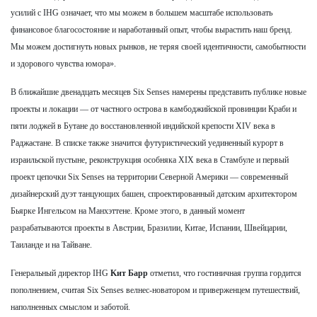
усилий с IHG означает, что мы можем в большем масштабе использовать
финансовое благосостояние и наработанный опыт, чтобы вырастить наш бренд.
Мы можем достигнуть новых рынков, не теряя своей идентичности, самобытности
и здорового чувства юмора».
В ближайшие двенадцать месяцев Six Senses намерены представить публике новые
проекты и локации — от частного острова в камбоджийской провинции Краби и
пяти лоджей в Бутане до восстановленной индийской крепости XIV века в
Раджастане. В списке также значится футуристический уединенный курорт в
израильской пустыне, реконструкция особняка XIX века в Стамбуле и первый
проект цепочки Six Senses на территории Северной Америки — современный
дизайнерский дуэт танцующих башен, спроектированный датским архитектором
Бьярке Ингельсом на Манхэттене. Кроме этого, в данный момент
разрабатываются проекты в Австрии, Бразилии, Китае, Испании, Швейцарии,
Таиланде и на Тайване.
Генеральный директор IHG
Kит Барр
отметил, что гостиничная группа гордится
пополнением, считая Six Senses велнес-новатором и приверженцем путешествий,
наполненных смыслом и заботой.