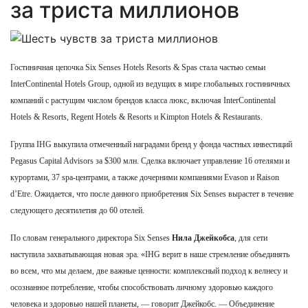
за триста миллионов
Гостиничная цепочка Six Senses Hotels Resorts & Spas стала частью семьи
InterContinental Hotels Group, одной из ведущих в мире глобальных гостиничных
компаний с растущим числом брендов класса люкс, включая InterContinental
Hotels & Resorts, Regent Hotels & Resorts и Kimpton Hotels & Restaurants.
Группа IHG выкупила отмеченный наградами бренд у фонда частных инвестиций
Pegasus Capital Advisors за $300 млн. Сделка включает управление 16 отелями и
курортами, 37 spa-центрами, а также дочерними компаниями Evason и Raison
d’Etre. Ожидается, что после данного приобретения Six Senses вырастет в течение
следующего десятилетия до 60 отелей.
По словам генерального директора Six Senses
Нила Джейкобса
, для сети
наступила захватывающая новая эра. «IHG верит в наше стремление объединять
во всем, что мы делаем, две важные ценности: комплексный подход к велнесу и
осознанное потребление, чтобы способствовать личному здоровью каждого
человека и здоровью нашей планеты, — говорит Джейкобс. — Объединение