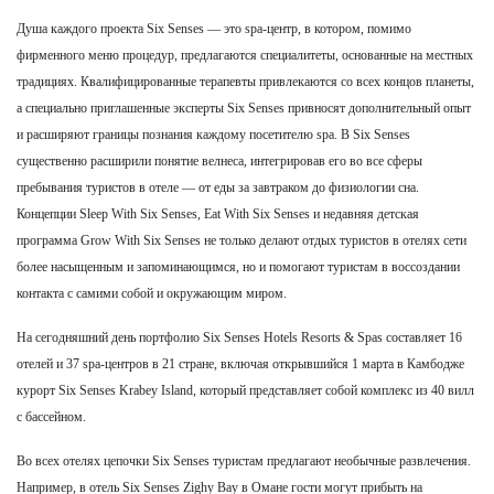
Душа каждого проекта Six Senses — это spa-центр, в котором, помимо
фирменного меню процедур, предлагаются специалитеты, основанные на местных
традициях. Квалифицированные терапевты привлекаются со всех концов планеты,
а специально приглашенные эксперты Six Senses привносят дополнительный опыт
и расширяют границы познания каждому посетителю spa. В Six Senses
существенно расширили понятие велнеса, интегрировав его во все сферы
пребывания туристов в отеле — от еды за завтраком до физиологии сна.
Концепции Sleep With Six Senses, Eat With Six Senses и недавняя детская
программа Grow With Six Senses не только делают отдых туристов в отелях сети
более насыщенным и запоминающимся, но и помогают туристам в воссоздании
контакта с самими собой и окружающим миром.
На сегодняшний день портфолио Six Senses Hotels Resorts & Spas составляет 16
отелей и 37 spa-центров в 21 стране, включая открывшийся 1 марта в Камбодже
курорт Six Senses Krabey Island, который представляет собой комплекс из 40 вилл
с бассейном.
Во всех отелях цепочки Six Senses туристам предлагают необычные развлечения.
Например, в отель Six Senses Zighy Bay в Омане гости могут прибыть на