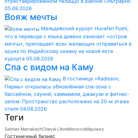
отреставрированном палаццо в районе Ольтрарно
05.08.2026
Вояж мечты
Мальдивский курорт Huvafen Fushi,
что в переводе с языка дивехи означает «остров
мечты», приглашает всех желающих отправиться в
круиз по Индийскому океану на новой яхте
курорта
05.08.2026
Спа с видом на Каму
В гостинице «Radisson,
Пермь» открылась обновлённая спа-зона с
бассейном, сауной, хаммамом, джакузи и фитнес-
залом. Пространство расположено на 20-м этаже
отеля
04.08.2026
Теги
Selman Marrakech
Cheval Libre
Morocco
Марокко
Гостиничный бизнес