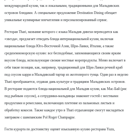
международной кухни, так и локальными, традиционными для Мальдивских
островов блюдами. А специальное предложение Destination Dining обещает
уникальные кулинарные впечатления и персонализированный сервис.
Ресторан Thari, название которого с языка Мальдив дивехи переводится как
«звезда», предлагает отведать блюда интернациональной кухни, включая
национальные блюда Юго-Восточной Азии, Шри-Ланки, Италии, а также
средиземноморскую кухню: все бесподобные, запоминающиеся своим ярким
вкусом блюда, использующие свежие местные морепродукты. Меню включает в
себя такие позиции, как, например, традиционный для Шри-Ланки речной краб
под соусом карри и Мальдивский тартар из желтоперого тунца. Один раз в неделю
Thari преображается, отдавая дань культуре и традициям Мальдивских островов.
В ресторане подаются блюда национальной для Мальдив кухни, как Мас-Бай (рис
под рыбным соусом), а сотрудники-мальдивцы знакомят гостей с местными
продуктами и ремеслами, включающих плетение из пальмовых листьев и
обработку кокосов. Также каждое утро в Thari отдыхающие смогут насладиться
завтраком с шампанским Pol Roger Champagne.
Гости курорта по достоинству оценят изысканную кухню ресторана Yuzu,