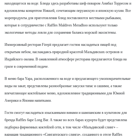
находящегося на воде. Блюда здесь разработаны шеф-поваром Анибал Торресом и
вдохновлены концептом Никкей, сочетающим перуанскую и японскую кухни. Все
морепродукты для приготовления блюд поставляются местными рыбаками,
которые в сотрудничестве с Raffles Maldives Meradhoo используют только
экологичные методы ловли для сохранения баланса морской экосистемы.
Иммерсивный ресторан Firepit предлагает гостям насладиться пищей под
открытым небом, наслаждаясь природной красотой Мальдивских островов и
Индийского океана. В оживленной атмосфере ресторана предлагаются блюда на
гриле в современной подаче.
В меню бара Yapa, расположенного на воде и предлагающего умопомрачительные
виды на закат, представлены разнообразные закуски тапас и сашими, а также
впечатляющее коктейльное меню, вдохновленное традиционными для Южной
Америки и Японии напитками.
Гости смогут насладиться изысканными винами и шампанским в культовом для
бренда Raffles баре Long Bar. А также во всех барах курорта будет представлена
подборка фирменных коктейлей сети, в том числе «Мальдивский слинг» –
вариация традиционного «Сингапурского слинга», созданного в отеле Raffles