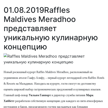
01.08.2019
Raffles
Maldives Meradhoo
представляет
уникальную кулинарную
концепцию
Новый роскошный курорт Raffles Maldives Meradhoo, расположенный на
уединенном атолле Гаафу-Алифу, – первый курорт легендарной сети Raffles Hotels
& Resorts на Мальдивах. Находясь на курорте, гости смогут по достоинству
оценить широкий выбор гастрономических предложений и кулинарных изысков.
Главный шеф-повар
Уильям Ганпорт
и директор службы питания
Марк
Хиббетт
разработали собственную концепцию для каждого из пяти атмосферных
ресторанов и баров, предлагающую гостям насладиться как блюдами