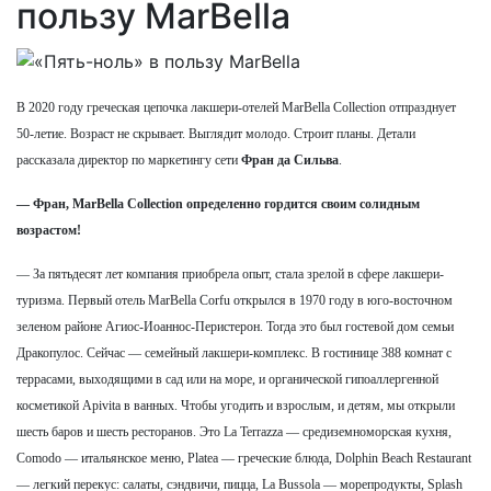
пользу MarBella
В 2020 году греческая цепочка лакшери-отелей MarBella Collection отпразднует
50-летие. Возраст не скрывает. Выглядит молодо. Строит планы. Детали
рассказала директор по маркетингу сети
Фран да Сильва
.
— Фран, MarBella Collection определенно гордится своим солидным
возрастом!
— За пятьдесят лет компания приобрела опыт, стала зрелой в сфере лакшери-
туризма. Первый отель MarBella Corfu открылся в 1970 году в юго-восточном
зеленом районе Агиос-Иоаннос-Перистерон. Тогда это был гостевой дом семьи
Дракопулос. Сейчас — семейный лакшери-комплекс. В гостинице 388 комнат с
террасами, выходящими в сад или на море, и органической гипоаллергенной
косметикой Apivita в ванных. Чтобы угодить и взрослым, и детям, мы открыли
шесть баров и шесть ресторанов. Это La Terrazza — средиземноморская кухня,
Comodo — итальянское меню, Platea — греческие блюда, Dolphin Beach Restaurant
— легкий перекус: салаты, сэндвичи, пицца, La Bussola — морепродукты, Splash