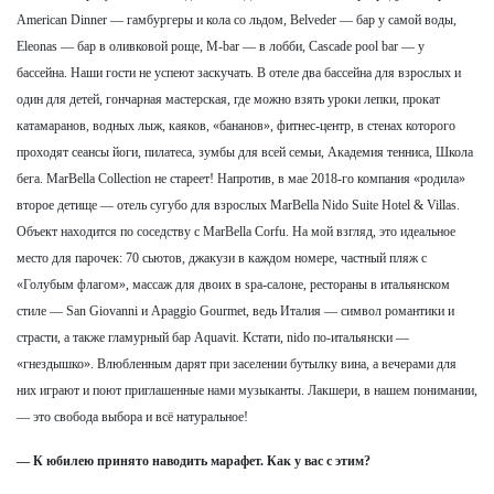
American Dinner — гамбургеры и кола со льдом, Belveder — бар у самой воды,
Eleonas — бар в оливковой роще, M-bar — в лобби, Cascade pool bar — у
бассейна. Наши гости не успеют заскучать. В отеле два бассейна для взрослых и
один для детей, гончарная мастерская, где можно взять уроки лепки, прокат
катамаранов, водных лыж, каяков, «бананов», фитнес-центр, в стенах которого
проходят сеансы йоги, пилатеса, зумбы для всей семьи, Академия тенниса, Школа
бега. MarBella Collection не стареет! Напротив, в мае 2018-го компания «родила»
второе детище — отель сугубо для взрослых MarBella Nido Suite Hotel & Villas.
Объект находится по соседству с MarBella Corfu. На мой взгляд, это идеальное
место для парочек: 70 сьютов, джакузи в каждом номере, частный пляж с
«Голубым флагом», массаж для двоих в spa-салоне, рестораны в итальянском
стиле — San Giovanni и Apaggio Gourmet, ведь Италия — символ романтики и
страсти, а также гламурный бар Aquavit. Кстати, nido по-итальянски —
«гнездышко». Влюбленным дарят при заселении бутылку вина, а вечерами для
них играют и поют приглашенные нами музыканты. Лакшери, в нашем понимании,
— это свобода выбора и всё натуральное!
— К юбилею принято наводить марафет. Как у вас с этим?