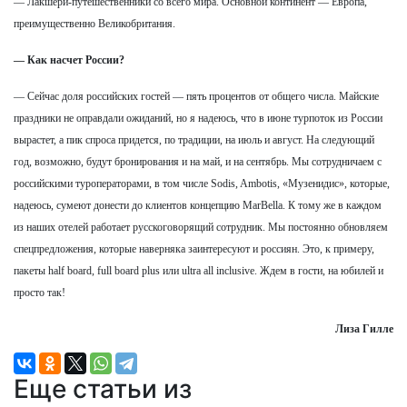
— Лакшери-путешественники со всего мира. Основной континент — Европа,
преимущественно Великобритания.
— Как насчет России?
— Сейчас доля российских гостей — пять процентов от общего числа. Майские
праздники не оправдали ожиданий, но я надеюсь, что в июне турпоток из России
вырастет, а пик спроса придется, по традиции, на июль и август. На следующий
год, возможно, будут бронирования и на май, и на сентябрь. Мы сотрудничаем с
российскими туроператорами, в том числе Sodis, Ambotis, «Музенидис», которые,
надеюсь, сумеют донести до клиентов концепцию MarBella. К тому же в каждом
из наших отелей работает русскоговорящий сотрудник. Мы постоянно обновляем
спецпредложения, которые наверняка заинтересуют и россиян. Это, к примеру,
пакеты half board, full board plus или ultra all inclusive. Ждем в гости, на юбилей и
просто так!
Лиза Гилле
Еще статьи из