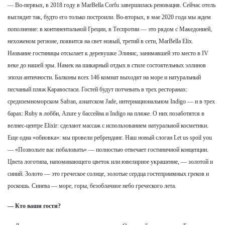
— Во-первых, в 2018 году в MarBella Corfu завершилась реновация. Сейчас отель
выглядит так, будто его только построили. Во-вторых, в мае 2020 года мы ждем
пополнение: в континентальной Греции, в Теспротии — это рядом с Македонией,
нехоженом регионе, появится на свет новый, третий в сети, MarBella Elix.
Название гостиницы отсылает к деревушке Элинис, занимавшей это место в IV
веке до нашей эры. Намек на шикарный отдых в стиле состоятельных эллинов
эпохи античности. Балконы всех 146 комнат выходят на море и натуральный
песчаный пляж Каравостаси. Гостей будут потчевать в трех ресторанах:
средиземноморском Safran, азиатском Jade, интернациональном Indigo — и в трех
барах: Ruby в лобби, Azure у бассейна и Indigo на пляже. О них позаботятся в
велнес-центре Elixir: сделают массаж с использованием натуральной косметики.
Еще одна «обновка»: мы провели ребрендинг. Наш новый слоган Let us spoil you
— «Позвольте вас побаловать» — полностью отвечает гостиничной концепции.
Цвета логотипа, напоминающего цветок или ювелирное украшение, — золотой и
синий. Золото — это греческое солнце, золотые сердца гостеприимных греков и
роскошь. Синева — море, горы, безоблачное небо греческого лета.
— Кто ваши гости?