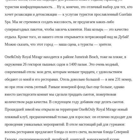
туристам конфиденциальность… Ну и, конечно, это отличный выбор для тех, кто
хочет релаксации и детоксикации — к услугам туристов прославленный Guerlain
Spa. Мы не стремимся создать массовость, не предлагаем каких-либо
супервыгодных пакетов, чтобы завлечь клиентов. Наш козырь — это качество
отдыха. Кроме того, из нашего отеля открывается потрясающий вид на Дубай!
Можно сказать, что этот город — наша сцена, а туристы — зрители.
One&Only Royal Mirage находится в районе Jumeirah Beach, тоже на пляже, в
окружении 26 гектаров пышных садов и 1400 пальм. Это очень модный,
современный отель: мои дети, которым меньше тридцати, с удовольствием
обедают со мной в его ресторанах. Отель довольно большой — в нем 231 номер,
но при этом очень уютный. Раньше номерной фонд был еще больше, однако
вместо шестидесяти комнат мы сделали тридцать сьютов, пожертвовав
количеством ради качества. В следующем году добавим еще десять сьютов.
Прошедшей зимой мы открыли на территории One&Only Royal Mirage новый
пляжный клуб, предназначенный только для взрослых: он отлично подходит для
проведения уникальных мероприятий. В отеле настоящий рай для гурманов:
восемь ресторанов предлагают блюда со всего света, включая блюда Северной
Европы, средиземноморской, индийской, азиатской, марокканской кухни.