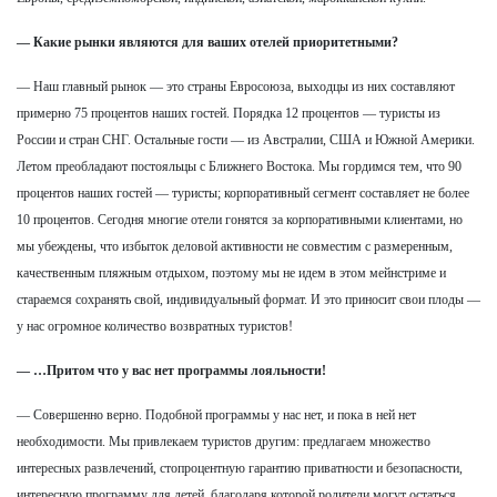
— Какие рынки являются для ваших отелей приоритетными?
— Наш главный рынок — это страны Евросоюза, выходцы из них составляют
примерно 75 процентов наших гостей. Порядка 12 процентов — туристы из
России и стран СНГ. Остальные гости — из Австралии, США и Южной Америки.
Летом преобладают постояльцы с Ближнего Востока. Мы гордимся тем, что 90
процентов наших гостей — туристы; корпоративный сегмент составляет не более
10 процентов. Сегодня многие отели гонятся за корпоративными клиентами, но
мы убеждены, что избыток деловой активности не совместим с размеренным,
качественным пляжным отдыхом, поэтому мы не идем в этом мейнстриме и
стараемся сохранять свой, индивидуальный формат. И это приносит свои плоды —
у нас огромное количество возвратных туристов!
— …Притом что у вас нет программы лояльности!
— Совершенно верно. Подобной программы у нас нет, и пока в ней нет
необходимости. Мы привлекаем туристов другим: предлагаем множество
интересных развлечений, стопроцентную гарантию приватности и безопасности,
интересную программу для детей, благодаря которой родители могут остаться