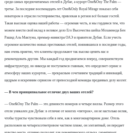
среди самых предпочитаемых отелей в Дубае, а курорт One&Ony The Palm —
третье. За последние восемнадцать лет One&Only Royal Mirage показал себя
новатором в отрасли гостеприимства, привлекая в регион всё больше гостей.
Такая высокая оценка нашей работы — огромная честь, и мы гордимся тем, что
можем внести свой вклад в великое дело Его Высочества шейха Мохаммеда Бен
Рашид Аль Мактума, премьер-министра ОАЭ и правителя Дубая. Если учесть
огромное количество новых престижных отелей, появившихся в последние годы,
нам очень приятно, что клиенты продолжают так высоко ценить нас и
рекомендовать другим. Мы каждый год продвигаемся вперед, совершенствуем
инфраструктуру, но никогда не поступаемся главным, что определяет сервис и
атмосферу наших курортов, — прекрасным сочетанием традиций и инноваций,
щедрым и искренним сервисом от превосходной команды преданных делу коллег.
— В чем принципиальное отличие двух ваших отелей?
— One&Ony The Palm — это девяносто номеров и четыре виллы. Размер этого
отеля уникален для Дубая: в отличие от многих «пятерок», он не настолько велик,
чтобы туристы чувствовали себя в нем, как в многоквартирном доме. Отель
расположен на четырехсотметровом частном пляже, он элегантный, он передает
чувство места, отлично подходит для романтического отдыха, гарантирует