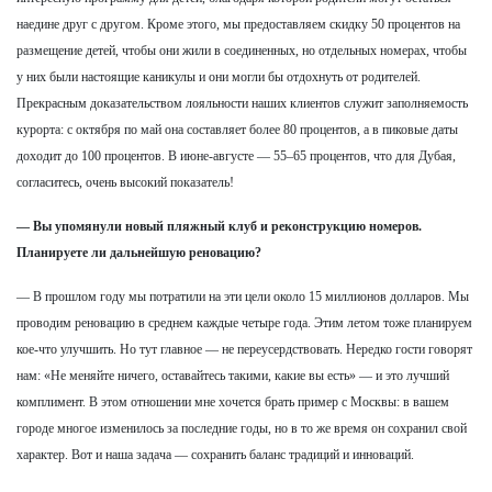
наедине друг с другом. Кроме этого, мы предоставляем скидку 50 процентов на
размещение детей, чтобы они жили в соединенных, но отдельных номерах, чтобы
у них были настоящие каникулы и они могли бы отдохнуть от родителей.
Прекрасным доказательством лояльности наших клиентов служит заполняемость
курорта: с октября по май она составляет более 80 процентов, а в пиковые даты
доходит до 100 процентов. В июне-августе — 55–65 процентов, что для Дубая,
согласитесь, очень высокий показатель!
— Вы упомянули новый пляжный клуб и реконструкцию номеров.
Планируете ли дальнейшую реновацию?
— В прошлом году мы потратили на эти цели около 15 миллионов долларов. Мы
проводим реновацию в среднем каждые четыре года. Этим летом тоже планируем
кое-что улучшить. Но тут главное — не переусердствовать. Нередко гости говорят
нам: «Не меняйте ничего, оставайтесь такими, какие вы есть» — и это лучший
комплимент. В этом отношении мне хочется брать пример с Москвы: в вашем
городе многое изменилось за последние годы, но в то же время он сохранил свой
характер. Вот и наша задача — сохранить баланс традиций и инноваций.