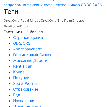
запросам китайских путешественников
03.08.2026
Теги
One&Only Royal Mirage
One&Only The Palm
Ольвье
Луи
Дубай
Dubai
Гостиничный бизнес
Страноведение
GDS/CRS
Авиатранспорт
Гостиничный бизнес
Железные Дороги
Rent a car
Круизы
Покупки
Spa & Wellness
Страхование
Еда
Назначения
Люди туризма