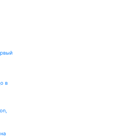
рвый
о в
on,
 на