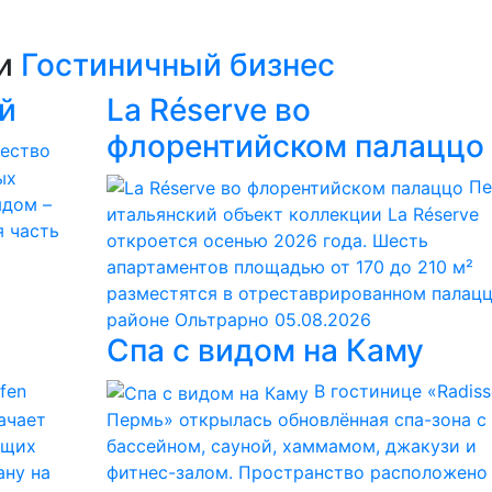
ии
Гостиничный бизнес
й
La Réserve во
флорентийском палаццо
чество
ых
Пе
ядом –
итальянский объект коллекции La Réserve
я часть
откроется осенью 2026 года. Шесть
апартаментов площадью от 170 до 210 м²
разместятся в отреставрированном палацц
районе Ольтрарно
05.08.2026
Спа с видом на Каму
fen
В гостинице «Radiss
начает
Пермь» открылась обновлённая спа-зона с
ющих
бассейном, сауной, хаммамом, джакузи и
ану на
фитнес-залом. Пространство расположено