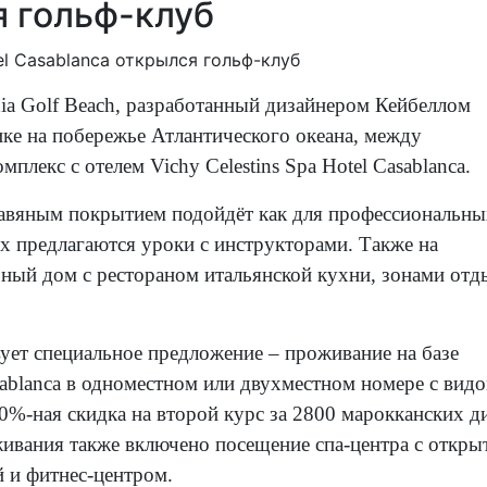
я гольф-клуб
hia Golf Beach, разработанный дизайнером Кейбеллом
ке на побережье Атлантического океана, между
мплекс с отелем Vichy Celestins Spa Hotel Casablanca.
равяным покрытием подойдёт как для профессиональны
ых предлагаются уроки с инструкторами. Также на
ный дом с рестораном итальянской кухни, зонами отд
вует специальное предложение – проживание на базе
asablanca в одноместном или двухместном номере с вид
30%-ная скидка на второй курс за 2800 марокканских 
оживания также включено посещение спа-центра с откр
 и фитнес-центром.