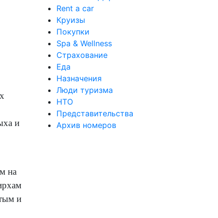
Rent a car
Круизы
Покупки
Spa & Wellness
Страхование
Еда
Назначения
Люди туризма
х
НТО
Представительства
ыха и
Архив номеров
ом на
дирхам
ытым и