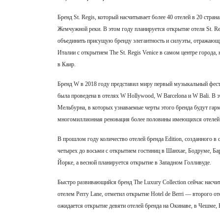
Бренд St. Regis, который насчитывает более 40 отелей в 20 страна
Жемчужной реки. В этом году планируется открытие отеля St. Re
объединить присущую бренду элегантность и силуэты, отражающи
Италии с открытием The St. Regis Venice в самом центре города, 
в Каир.
Бренд W в 2018 году представил миру первый музыкальный фести
была проведена в отелях W Hollywood, W Barcelona и W Bali. В
Мельбурна, в которых узнаваемые черты этого бренда будут гар
многомиллионная реновация более половины имеющихся отелей се
В прошлом году количество отелей бренда Edition, созданного 
четырех до восьми с открытием гостиниц в Шанхае, Бодруме, Ба
Йорке, а весной планируется открытие в Западном Голливуде.
Быстро развивающийся бренд The Luxury Collection сейчас насчи
отелем Perry Lane, отметил открытие Hotel de Berri — второго о
ожидается открытие девяти отелей бренда на Окинаве, в Чешме,