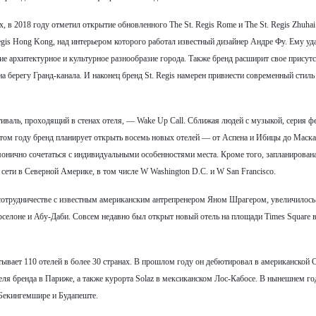
х, в 2018 году отметил открытие обновленного The St. Regis Rome и The St. Regis Zhuhai
gis Hong Kong, над интерьером которого работал известный дизайнер Андре Фу. Ему уд
е архитектурное и культурное разнообразие города. Также бренд расширит свое присутс
на берегу Гранд-канала. И наконец бренд St. Regis намерен привнести современный стиль
валь, проходящий в стенах отеля, — Wake Up Call. Сближая людей с музыкой, серия ф
 этом году бренд планирует открыть восемь новых отелей — от Аспена и Ибицы до Маска
монично сочетаться с индивидуальными особенностями места. Кроме того, запланирован
ти в Северной Америке, в том числе W Washington D.C. и W San Francisco.
в сотрудничестве с известным американским антрепренером Яном Шрагером, увеличилось
рселоне и Абу-Даби. Совсем недавно был открыт новый отель на площади Times Square 
тывает 110 отелей в более 30 странах. В прошлом году он дебютировал в американской 
теля бренда в Париже, а также курорта Solaz в мексиканском Лос-Кабосе. В нынешнем го
 Бекингемшире и Будапеште.