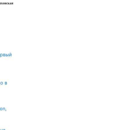
ховская
рвый
о в
on,
 на