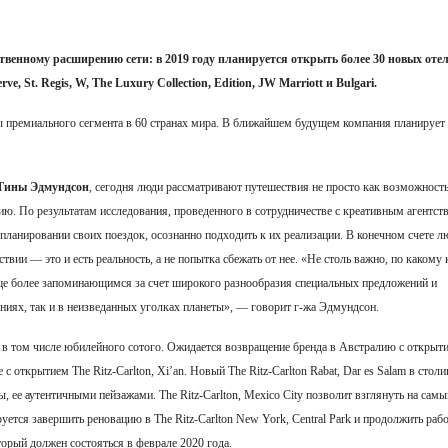
ственному расширению сети: в 2019 году планируется открыть более 30 новых оте
e, St. Regis, W, The Luxury Collection, Edition, JW Marriott и Bulgari.
ы премиального сегмента в 60 странах мира. В ближайшем будущем компания планирует
Тины Эдмундсон
, сегодня люди рассматривают путешествия не просто как возможност
ию. По результатам исследования, проведенного в сотрудничестве с креативным агентст
 планировании своих поездок, осознанно подходить к их реализации. В конечном счете л
твии — это и есть реальность, а не попытка сбежать от нее. «Не столь важно, по какому
еще более запоминающимся за счет широкого разнообразия специальных предложений и
иях, так и в неизведанных уголках планеты», — говорит г-жа Эдмундсон.
n, в том числе юбилейного сотого. Ожидается возвращение бренда в Австралию с открыт
 с открытием The Ritz-Carlton, Xi’an. Новый The Ritz-Carlton Rabat, Dar es Salam в столи
, ее аутентичными пейзажами. The Ritz-Carlton, Mexico City позволит взглянуть на самы
тся завершить реновацию в The Ritz-Carlton New York, Central Park и продолжить рабо
оторый должен состояться в феврале 2020 года.