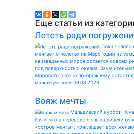
Еще статьи из категор
Лететь ради погружени
Пока челове
мечтает о полетах на Марс, один из сам
неизведанных миров остается совсем р
под поверхностью океана. Ззначительна
Мирового океана по-прежнему остается
малоизученной
06.08.2026
Вояж мечты
Мальдивский курорт Huva
Fushi, что в переводе с языка дивехи оз
«остров мечты», приглашает всех жела
отправиться в круиз по Индийскому оке