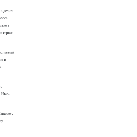
 в дельте
алось
твие в
 и сервис
естивалей
та и
а
 с
в Нью-
Саванне с
ду