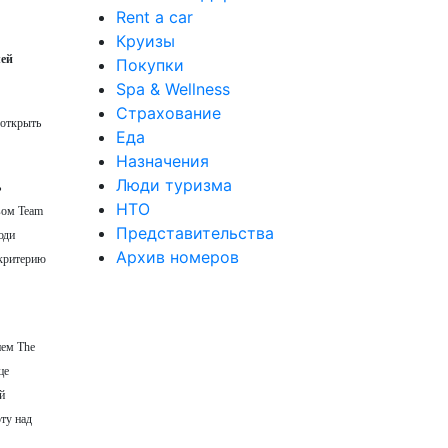
Rent a car
Круизы
лей
Покупки
Spa & Wellness
Страхование
 открыть
Еда
Назначения
Люди туризма
ь
НТО
вом Team
Представительства
юди
Архив номеров
 критерию
ием The
це
й
ту над