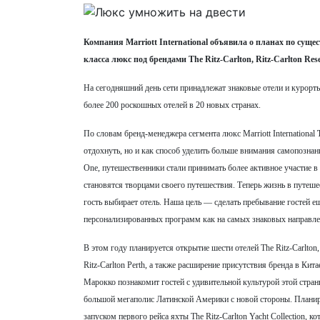
Компания Marriott International объявила о планах по суще
класса люкс под брендами The Ritz-Carlton, Ritz-Carlton Reserv
На сегодняшний день сети принадлежат знаковые отели и курорт
более 200 роскошных отелей в 20 новых странах.
По словам бренд-менеджера сегмента люкс Marriott International
отдохнуть, но и как способ уделить больше внимания самопознан
One, путешественники стали принимать более активное участие в
становятся творцами своего путешествия. Теперь жизнь в путешес
гость выбирает отель. Наша цель — сделать пребывание гостей 
персонализированных программ как на самых знаковых направлен
В этом году планируется открытие шести отелей The Ritz-Carlto
Ritz-Carlton Perth, а также расширение присутствия бренда в Китае
Марокко познакомит гостей с удивительной культурой этой страны
большой мегаполис Латинской Америки с новой стороны. Планируе
запуском первого рейса яхты The Ritz-Carlton Yacht Collection, к