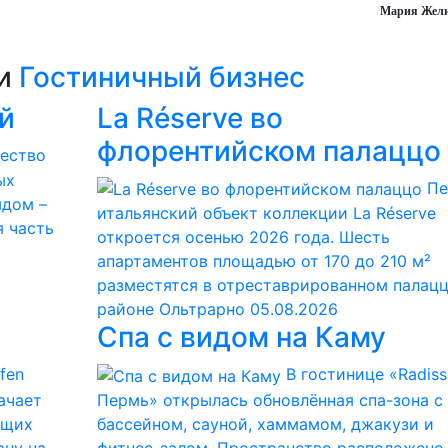
Мария Жели
ии
Гостиничный бизнес
й
La Réserve во
флорентийском палаццо
чество
ых
Пе
ядом –
итальянский объект коллекции La Réserve
я часть
откроется осенью 2026 года. Шесть
апартаментов площадью от 170 до 210 м²
разместятся в отреставрированном палацц
районе Ольтрарно
05.08.2026
Спа с видом на Каму
fen
В гостинице «Radiss
начает
Пермь» открылась обновлённая спа-зона с
ющих
бассейном, сауной, хаммамом, джакузи и
ану на
фитнес-залом. Пространство расположено