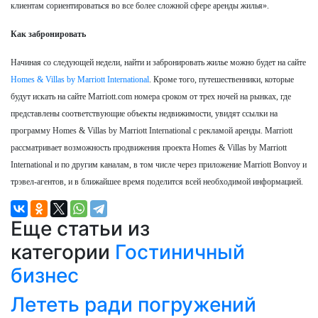
клиентам сориентироваться во все более сложной сфере аренды жилья».
Как забронировать
Начиная со следующей недели, найти и забронировать жилье можно будет на сайте
Homes & Villas by Marriott International
. Кроме того, путешественники, которые
будут искать на сайте Marriott.com номера сроком от трех ночей на рынках, где
представлены соответствующие объекты недвижимости, увидят ссылки на
программу Homes & Villas by Marriott International с рекламой аренды. Marriott
рассматривает возможность продвижения проекта Homes & Villas by Marriott
International и по другим каналам, в том числе через приложение Marriott Bonvoy и
трэвел-агентов, и в ближайшее время поделится всей необходимой информацией.
Еще статьи из
категории
Гостиничный
бизнес
Лететь ради погружений