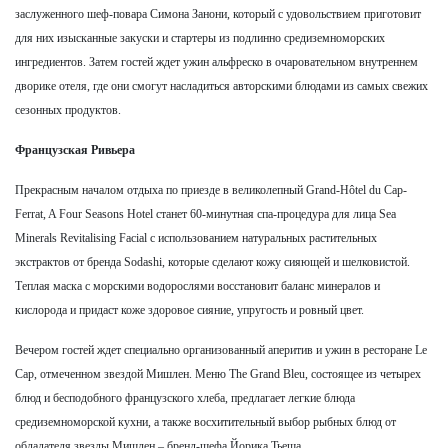
заслуженного шеф-повара Симона Занони, который с удовольствием приготовит
для них изысканные закуски и стартеры из подлинно средиземноморских
ингредиентов. Затем гостей ждет ужин альфреско в очаровательном внутреннем
дворике отеля, где они смогут насладиться авторскими блюдами из самых свежих
сезонных продуктов.
Французская Ривьера
Прекрасным началом отдыха по приезде в великолепный Grand-Hôtel du Cap-
Ferrat, A Four Seasons Hotel станет 60-минутная спа-процедура для лица
Sea
Minerals Revitalising Facial
с использованием натуральных растительных
экстрактов от бренда Sodashi, которые сделают кожу сияющей и шелковистой.
Теплая маска с морскими водорослями восстановит баланс минералов и
кислорода и придаст коже здоровое сияние, упругость и ровный цвет.
Вечером гостей ждет специально организованный аперитив и ужин в ресторане Le
Cap, отмеченном звездой Мишлен. Меню The
Grand Bleu
, состоящее из четырех
блюд и бесподобного французского хлеба, предлагает легкие блюда
средиземноморской кухни, а также восхитительный выбор рыбных блюд от
обладателя звезды Мишлен – бренд-шефа Йорика Тьеша.