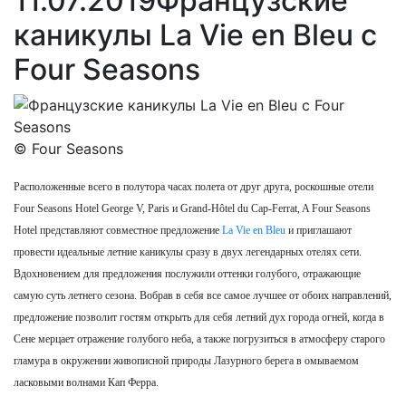
11.07.2019
Французские
каникулы La Vie en Bleu с
Four Seasons
© Four Seasons
Расположенные всего в полутора часах полета от друг друга, роскошные отели
Four Seasons Hotel George V, Paris и Grand-Hôtel du Cap-Ferrat, A Four Seasons
Hotel представляют совместное предложение
La Vie en Bleu
и приглашают
провести идеальные летние каникулы сразу в двух легендарных отелях сети.
Вдохновением для предложения послужили оттенки голубого, отражающие
самую суть летнего сезона. Вобрав в себя все самое лучшее от обоих направлений,
предложение позволит гостям открыть для себя летний дух города огней, когда в
Сене мерцает отражение голубого неба, а также погрузиться в атмосферу старого
гламура в окружении живописной природы Лазурного берега в омываемом
ласковыми волнами Кап Ферра.