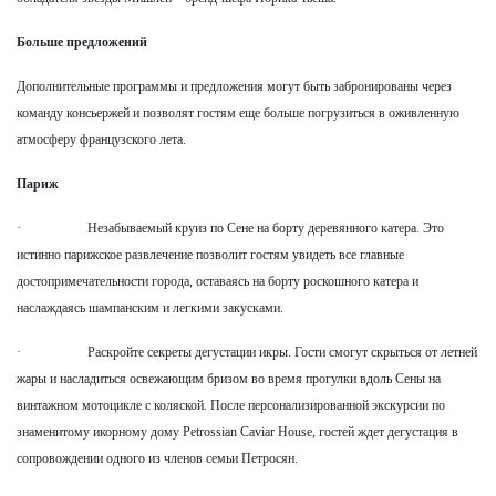
Больше предложений
Дополнительные программы и предложения могут быть забронированы через
команду консьержей и позволят гостям еще больше погрузиться в оживленную
атмосферу французского лета.
Париж
· Незабываемый круиз по Сене на борту деревянного катера. Это
истинно парижское развлечение позволит гостям увидеть все главные
достопримечательности города, оставаясь на борту роскошного катера и
наслаждаясь шампанским и легкими закусками.
· Раскройте секреты дегустации икры. Гости смогут скрыться от летней
жары и насладиться освежающим бризом во время прогулки вдоль Сены на
винтажном мотоцикле с коляской. После персонализированной экскурсии по
знаменитому икорному дому Petrossian Caviar House, гостей ждет дегустация в
сопровождении одного из членов семьи Петросян.