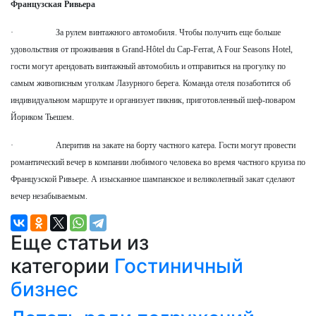
Французская Ривьера
· За рулем винтажного автомобиля. Чтобы получить еще больше
удовольствия от проживания в Grand-Hôtel du Cap-Ferrat, A Four Seasons Hotel,
гости могут арендовать винтажный автомобиль и отправиться на прогулку по
самым живописным уголкам Лазурного берега. Команда отеля позаботится об
индивидуальном маршруте и организует пикник, приготовленный шеф-поваром
Йориком Тьешем
.
· Аперитив на закате на борту частного катера. Гости могут провести
романтический вечер в компании любимого человека во время частного круиза по
Французской Ривьере. А изысканное шампанское и великолепный закат сделают
вечер незабываемым.
Еще статьи из
категории
Гостиничный
бизнес