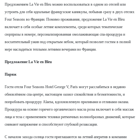
Предложением La Vie en Bleu можно воспользоваться в одном из отелей или
устроить для себя идеальные французские каникулы, побывав сразу в двух отелях
Four Seasons во Франции. Помимо проживания, предложение La Vie en Bleu
включает в себя особые летние комплементы, среди которых тематические
сюрпризы в номере, персонализированная омолаживающая спа-процедура и
восхитительный ужин под открытым небом, который позволит гостям в полной
мере насладиться теплыми летними вечерами во Франции.
Предложение La Vie en Bleu
Париж
Гости отеля Four Seasons Hotel George V, Paris могут расслабиться в недавно
обновлённом спа-центре, настоящем оазисе спокойствия и безмятежности, и
попробовать процедуру Alaena, вдохновленную приливами и отливами океана.
Процедура на основе горячего органического масла розы включает в себя массаж
лица и тела с применением техники ритмичных волнообразных движений, которые
снимают напряжение и способствуют глубокой релаксации.
С началом захода солнца гости приглашаются на летний аперитив в компании