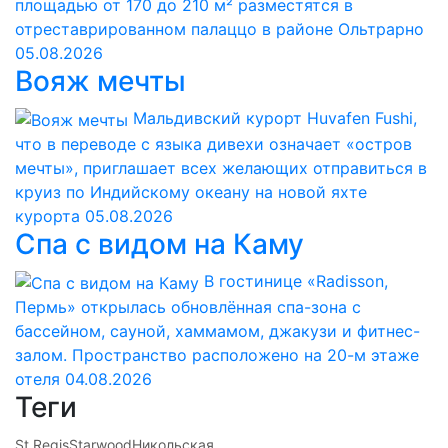
площадью от 170 до 210 м² разместятся в
отреставрированном палаццо в районе Ольтрарно
05.08.2026
Вояж мечты
Мальдивский курорт Huvafen Fushi,
что в переводе с языка дивехи означает «остров
мечты», приглашает всех желающих отправиться в
круиз по Индийскому океану на новой яхте
курорта
05.08.2026
Спа с видом на Каму
В гостинице «Radisson,
Пермь» открылась обновлённая спа-зона с
бассейном, сауной, хаммамом, джакузи и фитнес-
залом. Пространство расположено на 20-м этаже
отеля
04.08.2026
Теги
St.Regis
Starwood
Никольская