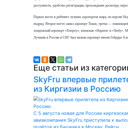
доступность, удобство регистрации, прохождение досмотра, перес
Первое место в рейтинге лучших аэропортов мира, по версии Skyt
подряд. Второе место занял аэропорт Токио, третье — южнокор
лондонский аэропорт «Хитроу», японские «Нарита» и «Тюбу». М
Лучшим в России и СНГ был назван аэропорт имени Гейдара Али
Еще статьи из категор
SkyFru впервые прилет
из Киргизии в Россию
С 5 августа новая для России киргизска
авиакомпания SkyFru приступила к вып
полётов из Бишкека в Москву. Рейсы