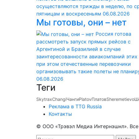
осуществляются трижды в неделю, по с
пятницам и воскресеньям
06.08.2026
Мы готовы, они – нет
Россия готова
рассмотреть запуск прямых рейсов с
Аргентиной и Бразилией в случае
заинтересованности авиакомпаний этих 
при этом отечественные перевозчики
организовывать такие полеты не планир
06.08.2026
Теги
Skytrax
Changi
Чанги
Platov
Платов
Sheremetievo
Ш
Реклама в TTG Russia
Контакты
© ООО «Трэвэл Медиа Интернэшнл». Вс