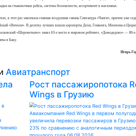
адки на стыковочные рейсы, система безопасности, ассортимент в магазинах.
rax, в этот раз завоевала главная воздушная гавань Сингапура «Чанги», причем уже сед
ейский «Инчхон». В десятку лучших вошли аэропорты Дохи, Гонконга, Мюнхена и Цюри
осковский «Шереметьево» занял 63-е место в мировом рейтинге, «Домодедово» — 80-е
ева в Баку.
Игорь Го
ии
Авиатранспорт
ела
Рост пассажиропотока R
Wings в Грузию
Авиакомпания Red Wings в первом полугод
я
увеличила перевозки пассажиров в Грузию
олнению
23% по сравнению с аналогичным периодо
прошлого года
06.08.2026