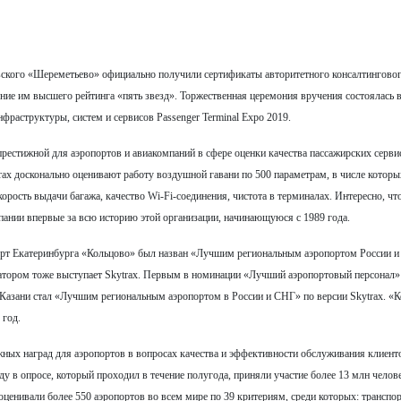
вского «Шереметьево» официально получили сертификаты авторитетного консалтингово
ние им высшего рейтинга «пять звезд». Торжественная церемония вручения состоялась в
фраструктуры, систем и сервисов Passenger Terminal Expo 2019.
 престижной для аэропортов и авиакомпаний в сфере оценки качества пассажирских серви
rax досконально оценивают работу воздушной гавани по 500 параметрам, в числе которы
корость выдачи багажа, качество Wi-Fi-соединения, чистота в терминалах. Интересно, чт
ании впервые за всю историю этой организации, начинающуюся с 1989 года.
опорт Екатеринбурга «Кольцово» был назван «Лучшим региональным аэропортом России 
изатором тоже выступает Skytrax. Первым в номинации «Лучший аэропортовый персонал»
 Казани стал «Лучшим региональным аэропортом в России и СНГ» по версии Skytrax. «
 год.
ижных наград для аэропортов в вопросах качества и эффективности обслуживания клиент
у в опросе, который проходил в течение полугода, приняли участие более 13 млн челов
ценивали более 550 аэропортов во всем мире по 39 критериям, среди которых: транспо