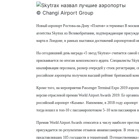
© Changi Airport Group
Новый аэропорт Ростова-на-Дону «Платов» и терминал B моско
агентства Skytrax из Великобритании, подтверждающие присужде
марта в Лондоне, в рамках выставки достижений аэропортовой ин
На сегодняшний день награда «5 звезд Skytrax» считается самой
присваивается по итогам комплексного аудита. Специалисты Skyt
квалификация персонала, размер очередей у стоек регистрации, с
российские аэропорты получили высший рейтинг британской комп
Кроме того, на мероприятии Passenger Terminal Expo 2019 аэр
версии отраслевой премии World Airport Awards 2019. Ее орган
российский аэропорт «Казань». Напомним, в 2018 году аэропорт
тогда вошел в топ-10 с пассажиропотоком 5–10 млн пассажиров в
Премия World Airport Awards относится к числу наиболее прест
присуждается по результатам отзывов авиапассажиров. В этом год
представлявших 105 государств и территорий. Путешественники о