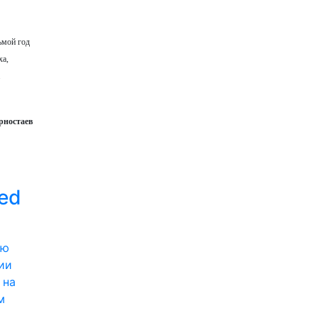
ьмой год
ха,
.
рностаев
ed
ии
 на
м