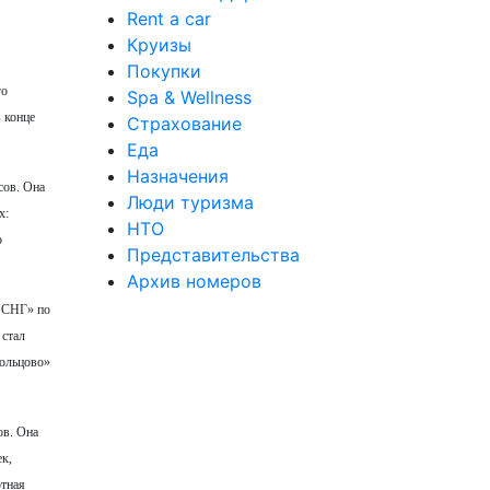
Rent a car
Круизы
Покупки
го
Spa & Wellness
 конце
Страхование
Еда
Назначения
сов. Она
Люди туризма
х:
НТО
о
Представительства
Архив номеров
и СНГ» по
 стал
Кольцово»
ов. Она
ек,
ртная