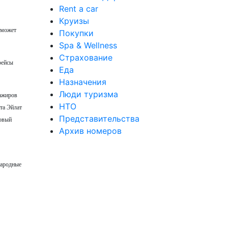
Rent a car
Круизы
сможет
Покупки
Spa & Wellness
Страхование
рейсы
Еда
Назначения
Люди туризма
сажиров
НТО
та Эйлат
Представительства
новый
Архив номеров
народные