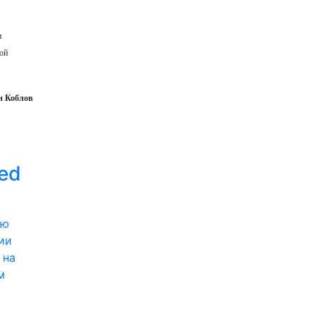
и
кой
н Коблов
ed
ии
 на
м