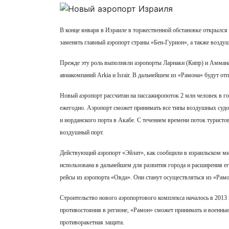
В конце января в Израиле в торжественной обстановке открылс
заменять главный аэропорт страны «Бен-Гурион», а также возду
Прежде эту роль выполняли аэропорты Ларнаки (Кипр) и Аммана 
авиакомпаний Arkia и Israir. В дальнейшем из «Рамона» будут о
Новый аэропорт рассчитан на пассажиропоток 2 млн человек в го
ежегодно. Аэропорт сможет принимать все типы воздушных судов
и иорданского порта в Акабе. С течением времени поток туристо
воздушный порт.
Действующий аэропорт «Эйлат», как сообщили в израильском мини
использована в дальнейшем для развития города и расширения е
рейсы из аэропорта «Овда». Они станут осуществляться из «Рамо
Строительство нового аэропортового комплекса началось в 2013 г
противостояния в регионе, «Рамон» сможет принимать и военны
противоракетная защита.