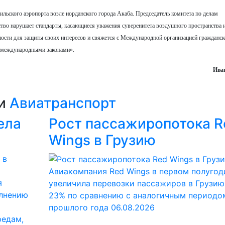
ильского аэропорта возле иорданского города Акаба. Председатель комитета по делам
тво нарушает стандарты, касающиеся уважения суверенитета воздушного пространства 
ности для защиты своих интересов и свяжется с Международной организацией гражданс
с международными законами».
Ива
ии
Авиатранспорт
ела
Рост пассажиропотока R
Wings в Грузию
Авиакомпания Red Wings в первом полугод
я
увеличила перевозки пассажиров в Грузию
олнению
23% по сравнению с аналогичным периодо
прошлого года
06.08.2026
редам,