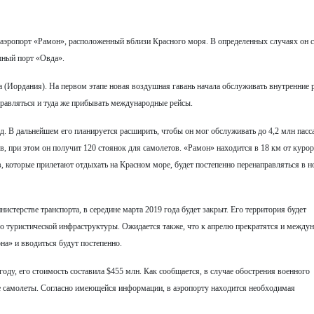
я аэропорт «Рамон», расположенный вблизи Красного моря. В определенных случаях он 
шный порт «Овда».
(Иордания). На первом этапе новая воздушная гавань начала обслуживать внутренние 
тправляться и туда же прибывать международные рейсы.
д. В дальнейшем его планируется расширить, чтобы он мог обслуживать до 4,2 млн пас
, при этом он получит 120 стоянок для самолетов. «Рамон» находится в 18 км от курор
в, которые прилетают отдыхать на Красном море, будет постепенно перенаправляться в 
стерстве транспорта, в середине марта 2019 года будет закрыт. Его территория будет
го туристической инфраструктуры. Ожидается также, что к апрелю прекратятся и между
на» и вводиться будут постепенно.
оду, его стоимость составила $455 млн. Как сообщается, в случае обострения военного
е самолеты. Согласно имеющейся информации, в аэропорту находится необходимая