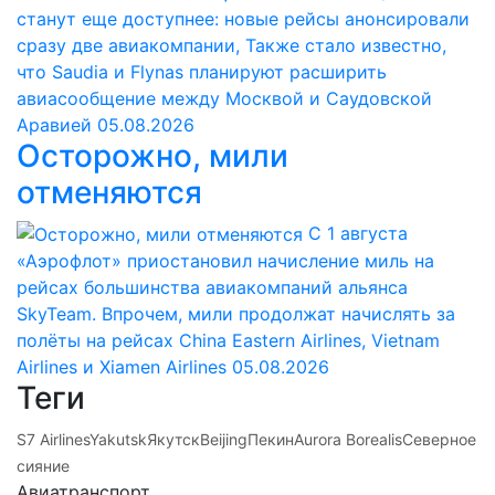
станут еще доступнее: новые рейсы анонсировали
сразу две авиакомпании, Также стало известно,
что Saudia и Flynas планируют расширить
авиасообщение между Москвой и Саудовской
Аравией
05.08.2026
Осторожно, мили
отменяются
С 1 августа
«Аэрофлот» приостановил начисление миль на
рейсах большинства авиакомпаний альянса
SkyTeam. Впрочем, мили продолжат начислять за
полёты на рейсах China Eastern Airlines, Vietnam
Airlines и Xiamen Airlines
05.08.2026
Теги
S7 Airlines
Yakutsk
Якутск
Beijing
Пекин
Aurora Borealis
Северное
сияние
Авиатранспорт