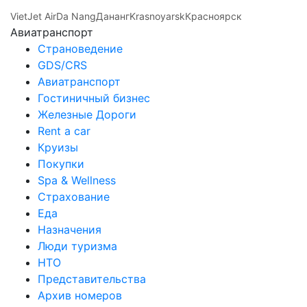
VietJet Air
Da Nang
Дананг
Krasnoyarsk
Красноярск
Авиатранспорт
Страноведение
GDS/CRS
Авиатранспорт
Гостиничный бизнес
Железные Дороги
Rent a car
Круизы
Покупки
Spa & Wellness
Страхование
Еда
Назначения
Люди туризма
НТО
Представительства
Архив номеров