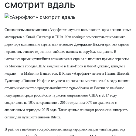
смотрит вдаль
Специалисты авиакомпании «Аэрофлот» изучили возможность организации новых
маршрутов в Китай, Сингапур и США. Как сообщил заместитель генерального
директора компании по стратегии и альянсам
Джорджио Каллегари
, эти страны
перевозчик считает одними из наиболее важных на зарубежном рынке. В
настоящее время крупнейшая авиакомпания страны выполняет прямые перелеты
из Москвы в города США: ежедневно в Нью-Йорк и Лос-Анджелес, трижды в
неделю — в Майами и Вашингтон. В Китае «Аэрофлот» летает в Пекин, Шанхай,
Гуанчжоу и Гонконг. На фоне текущего кризиса взаимоотношений между нашими
странами количество продаж авиабилетов туда-обратно из России по наиболее
популярным среди российских туристов направлениям США в 2017 году
сократилось на 19% по сравнению с 2016 годом и на 60% по сравнению с
аналогичным периодом 2015 года. Такие данные приводит российский интернет-
сервис для путешественников Biletix.
В рейтинге наиболее востребованных международных направлений за два года