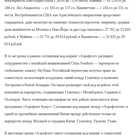
популярность Нью-Йорка упала с 26-го до 73-го места, Майами — со 129-го до
248-го, Лос-Анджелеса — со 103-го до 157-го, Вашингтона — с 243-го до 531-го
места. Востребованность США как туристического направления продолжает
сокращаться, даже несмотря на снижение стоимости перелетов: например, средняя
цена авиабилетов из Москвы в Нью-Йорк за два года снизилась с 27 761 до 25 610
рублей, в Майами — с 31 751 до 29 814 рублей, в Вашингтон — с 32 033 до 29
814 рублей.
В то же время в рамках соглашения код-шеринг «Аэрофлот» расширил
сотрудничество с китайской авиакомпанией China Southern — партнером по
глобальному альянсу SkyTeam. Российский перевозчик получил право на
совместную эксплуатацию воздушных линий между Гуанчжоу и пунктами
Австралии и Новой Зеландии. Он также размещает свой код на рейсах этой
компании на маршрутах, соединяющих Гуанчжоу с Мельбурном, Сиднеем и
Оклендом. Часто летающим пассажирам на этих рейсах начисляются мили
программы «Аэрофлот Бонус». Соглашение код-шеринг между «Аэрофлотом» и
одной из крупнейших авиакомпаний Китая прежде действовало только на
маршрутах между Москвой и городами Китая: Гуанчжоу, Урумчи, Ухань.
В настоящее время «Аэрофлот» имеет соглашения код-шеринг о совместной